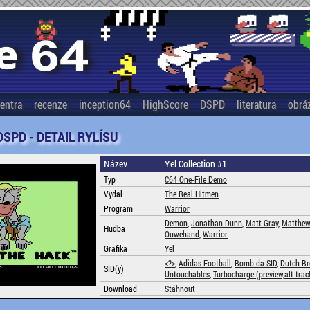
entra
recenze
inception64
HighScore
DSPD
literatura
obrá
DSPD - DETAIL RYLÍSU
Název
Yel Collection #1
Typ
C64 One-File Demo
Vydal
The Real Hitmen
Program
Warrior
Demon
,
Jonathan Dunn
,
Matt Gray
,
Matthew
Hudba
Ouwehand
,
Warrior
Grafika
Yel
<?>
,
Adidas Football
,
Bomb da SID
,
Dutch Br
SID(y)
Untouchables
,
Turbocharge (preview,alt trac
Download
Stáhnout