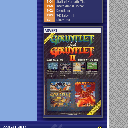
1934
Staff of Karnath, The
1928
International Soccer
1922
Decathlon
1919
3-D Labyrinth
1891
Dinky Doo
ADVERT
ILLICON of UNREAL