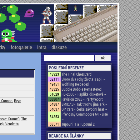
zky
fotogalerie
intra
diskuze
POSLEDNÍ RECENZE
48923
The Final ChessCard
52111
Skoro dva roky života s apli ~
49451
Wolfling Reloaded
48325
Bubble Bobble Remastered
51629
FD-2000 - Replika disketové ~
53307
Revision 2023 - Pártyreport
 Cannon
,
Reyn
54887
8MIDAS - Tak trochu jiná ark ~
54037
GP Cars - česká závodní hra! ~
Přenosný Commodore 64 - uHel
54353
eeze: KrameR
,
The
~
ks)
,
Vendetta
53571
Tupouni 1 a Tupouni 2
REAKCE NA ČLÁNKY