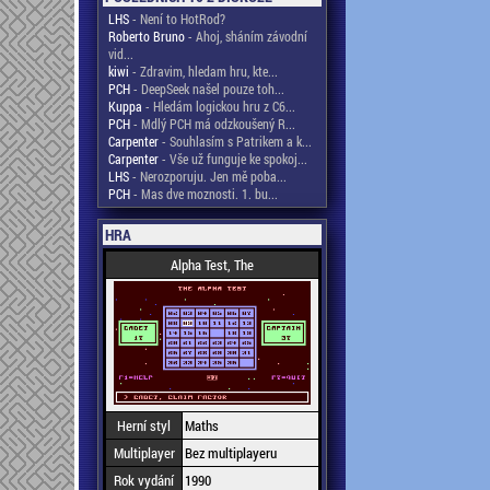
LHS
- Není to HotRod?
Roberto Bruno
- Ahoj, sháním závodní
vid...
kiwi
- Zdravim, hledam hru, kte...
PCH
- DeepSeek našel pouze toh...
Kuppa
- Hledám logickou hru z C6...
PCH
- Mdlý PCH má odzkoušený R...
Carpenter
- Souhlasím s Patrikem a k...
Carpenter
- Vše už funguje ke spokoj...
LHS
- Nerozporuju. Jen mě poba...
PCH
- Mas dve moznosti. 1. bu...
HRA
Alpha Test, The
Herní styl
Maths
Multiplayer
Bez multiplayeru
Rok vydání
1990