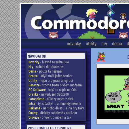
novinky
utility
hry
dema
d
NAVIGÁTOR
Novinky
- hlavně ze světa C64
Hry
- solidní databáze her
Dema
- pouze ta nejlepší
Dentra
- když stačí jeden soubor
Utility
- nejen pro práci a legraci
Recenze
- trocha textu o všem možném
PC Software
- když to nejde na C64
Grafika
- ne vždy jen 320x200
Fotogalerie
- důkazy nejen z akcí
Intra
- ty začátky! ... a mnohdy několik
Reklama
- na ticho dňies .. a na hry taky
Covery
- diskety zabalené v obrázku
Diskuze
- o všem, o ničem a tak
POSLEDNÍCH 10 Z DISKUZE