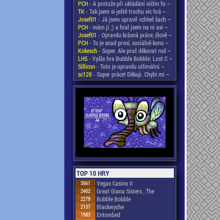
PCH
- A protože při ukládání ničím fo ~
TK
- Tak jsem si ještě trochu víc hrá ~
Josef01
- Já jsem upravil vzhled šach ~
PCH
- mám ji ;) a hral jsem na ni asi ~
Josef01
- Opravdu krásná práce, člově ~
PCH
- To je snad první, sociálně kons ~
Kokesch
- Super. Ale proč děkovat rod ~
LHS
- Vyšla hra Bubble Bobble: Lost C ~
Sillicon
- Toto je opravdu utlimátní ~
sc128
- Super práce! Děkuji. Chybí mi ~
TOP 10 HRY
3561
Vegas Casino II
2402
Great Giana Sisters , The
2278
Bubble Bobble
2137
Blackwyche
1983
Entombed