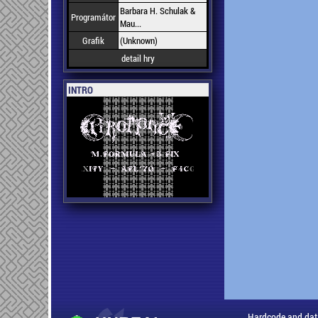
Barbara H. Schulak &
Programátor
Mau...
Grafik
(Unknown)
detail hry
INTRO
Hardcode and dat