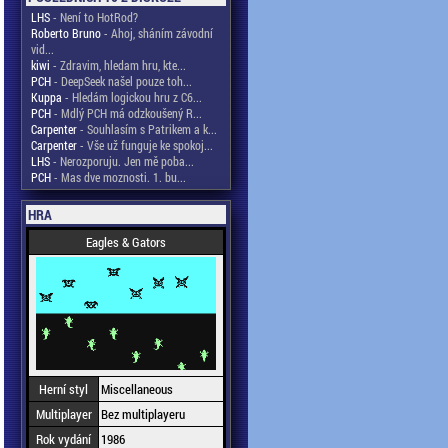
LHS
- Není to HotRod?
Roberto Bruno
- Ahoj, sháním závodní
vid...
kiwi
- Zdravim, hledam hru, kte...
PCH
- DeepSeek našel pouze toh...
Kuppa
- Hledám logickou hru z C6...
PCH
- Mdlý PCH má odzkoušený R...
Carpenter
- Souhlasím s Patrikem a k...
Carpenter
- Vše už funguje ke spokoj...
LHS
- Nerozporuju. Jen mě poba...
PCH
- Mas dve moznosti. 1. bu...
HRA
Eagles & Gators
Herní styl
Miscellaneous
Multiplayer
Bez multiplayeru
Rok vydání
1986