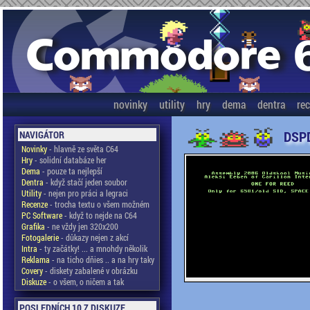
novinky
utility
hry
dema
dentra
re
DSPD
NAVIGÁTOR
Novinky
- hlavně ze světa C64
Hry
- solidní databáze her
Dema
- pouze ta nejlepší
Dentra
- když stačí jeden soubor
Utility
- nejen pro práci a legraci
Recenze
- trocha textu o všem možném
PC Software
- když to nejde na C64
Grafika
- ne vždy jen 320x200
Fotogalerie
- důkazy nejen z akcí
Intra
- ty začátky! ... a mnohdy několik
Reklama
- na ticho dňies .. a na hry taky
Covery
- diskety zabalené v obrázku
Diskuze
- o všem, o ničem a tak
POSLEDNÍCH 10 Z DISKUZE