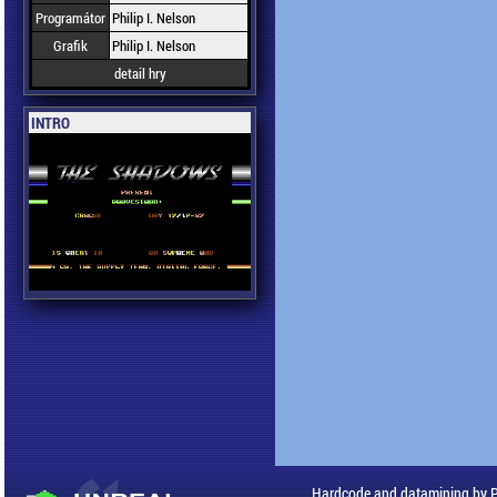
Programátor
Philip I. Nelson
Grafik
Philip I. Nelson
detail hry
INTRO
Hardcode and datamining by 