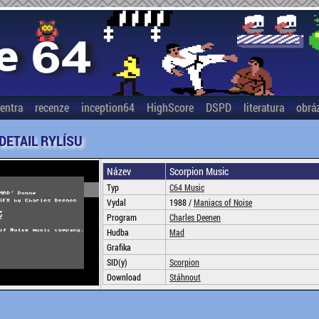
entra
recenze
inception64
HighScore
DSPD
literatura
obrá
 DETAIL RYLÍSU
Název
Scorpion Music
Typ
C64 Music
Vydal
1988 /
Maniacs of Noise
Program
Charles Deenen
Hudba
Mad
Grafika
SID(y)
Scorpion
Download
Stáhnout