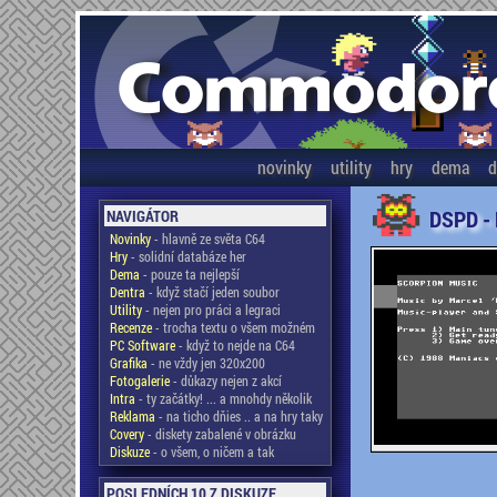
novinky
utility
hry
dema
d
DSPD -
NAVIGÁTOR
Novinky
- hlavně ze světa C64
Hry
- solidní databáze her
Dema
- pouze ta nejlepší
Dentra
- když stačí jeden soubor
Utility
- nejen pro práci a legraci
Recenze
- trocha textu o všem možném
PC Software
- když to nejde na C64
Grafika
- ne vždy jen 320x200
Fotogalerie
- důkazy nejen z akcí
Intra
- ty začátky! ... a mnohdy několik
Reklama
- na ticho dňies .. a na hry taky
Covery
- diskety zabalené v obrázku
Diskuze
- o všem, o ničem a tak
POSLEDNÍCH 10 Z DISKUZE