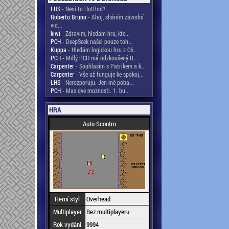
LHS
- Není to HotRod?
Roberto Bruno
- Ahoj, sháním závodní
vid...
kiwi
- Zdravim, hledam hru, kte...
PCH
- DeepSeek našel pouze toh...
Kuppa
- Hledám logickou hru z C6...
PCH
- Mdlý PCH má odzkoušený R...
Carpenter
- Souhlasím s Patrikem a k...
Carpenter
- Vše už funguje ke spokoj...
LHS
- Nerozporuju. Jen mě poba...
PCH
- Mas dve moznosti. 1. bu...
HRA
Auto Scontro
Herní styl
Overhead
Multiplayer
Bez multiplayeru
Rok vydání
9994