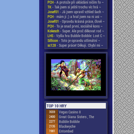
PCH
- A protože při ukládání ničím fo ~
TK
- Tak jsem si ještě trochu víc hrá ~
Josef01
- Já jsem upravil vzhled šach ~
PCH
- mám ji ;) a hral jsem na ni asi ~
Josef01
- Opravdu krásná práce, člově ~
PCH
- To je snad první, sociálně kons ~
Kokesch
- Super. Ale proč děkovat rod ~
LHS
- Vyšla hra Bubble Bobble: Lost C ~
Sillicon
- Toto je opravdu utlimátní ~
sc128
- Super práce! Děkuji. Chybí mi ~
TOP 10 HRY
3559
Vegas Casino II
2400
Great Giana Sisters , The
2277
Bubble Bobble
2135
Blackwyche
1981
Entombed