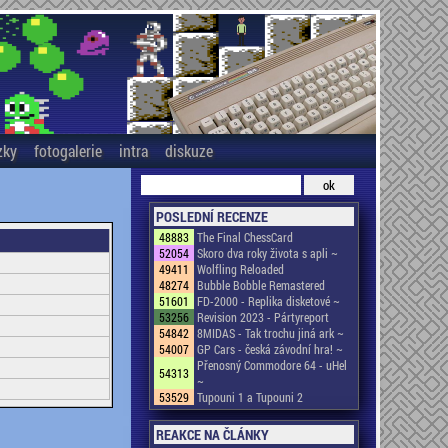
zky
fotogalerie
intra
diskuze
POSLEDNÍ RECENZE
48883
The Final ChessCard
52054
Skoro dva roky života s apli ~
49411
Wolfling Reloaded
48274
Bubble Bobble Remastered
51601
FD-2000 - Replika disketové ~
53256
Revision 2023 - Pártyreport
54842
8MIDAS - Tak trochu jiná ark ~
54007
GP Cars - česká závodní hra! ~
Přenosný Commodore 64 - uHel
54313
~
53529
Tupouni 1 a Tupouni 2
REAKCE NA ČLÁNKY