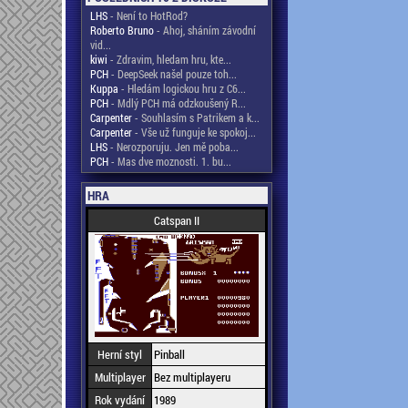
LHS
- Není to HotRod?
Roberto Bruno
- Ahoj, sháním závodní
vid...
kiwi
- Zdravim, hledam hru, kte...
PCH
- DeepSeek našel pouze toh...
Kuppa
- Hledám logickou hru z C6...
PCH
- Mdlý PCH má odzkoušený R...
Carpenter
- Souhlasím s Patrikem a k...
Carpenter
- Vše už funguje ke spokoj...
LHS
- Nerozporuju. Jen mě poba...
PCH
- Mas dve moznosti. 1. bu...
HRA
Catspan II
Herní styl
Pinball
Multiplayer
Bez multiplayeru
Rok vydání
1989