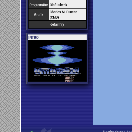
Programátor
Olaf Lubeck
Charles M. Duncan
Grafik
(CMD)
detail hry
INTRO
Hardcode and dat