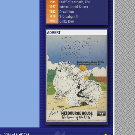
1934
Staff of Karnath, The
1927
International Soccer
1922
Decathlon
1919
3-D Labyrinth
1891
Dinky Doo
ADVERT
ILLICON of UNREAL