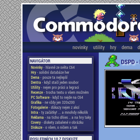
novinky
utility
hry
dema
d
DSPD -
NAVIGÁTOR
Novinky
- hlavně ze světa C64
Hry
- solidní databáze her
Dema
- pouze ta nejlepší
Dentra
- když stačí jeden soubor
Utility
- nejen pro práci a legraci
Recenze
- trocha textu o všem možném
PC Software
- když to nejde na C64
Grafika
- ne vždy jen 320x200
Fotogalerie
- důkazy nejen z akcí
Intra
- ty začátky! ... a mnohdy několik
Reklama
- na ticho dňies .. a na hry taky
Covery
- diskety zabalené v obrázku
Diskuze
- o všem, o ničem a tak
POSLEDNÍCH 10 Z DISKUZE