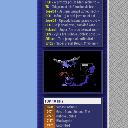
PCH
- A protože při ukládání ničím fo ~
TK
- Tak jsem si ještě trochu víc hrá ~
Josef01
- Já jsem upravil vzhled šach ~
PCH
- mám ji ;) a hral jsem na ni asi ~
Josef01
- Opravdu krásná práce, člově ~
PCH
- To je snad první, sociálně kons ~
Kokesch
- Super. Ale proč děkovat rod ~
LHS
- Vyšla hra Bubble Bobble: Lost C ~
Sillicon
- Toto je opravdu utlimátní ~
sc128
- Super práce! Děkuji. Chybí mi ~
TOP 10 HRY
3560
Vegas Casino II
2401
Great Giana Sisters , The
2277
Bubble Bobble
2137
Blackwyche
1982
Entombed