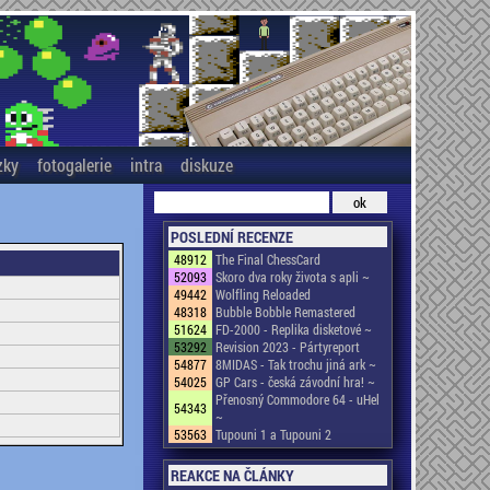
zky
fotogalerie
intra
diskuze
POSLEDNÍ RECENZE
48912
The Final ChessCard
52093
Skoro dva roky života s apli ~
49442
Wolfling Reloaded
48318
Bubble Bobble Remastered
51624
FD-2000 - Replika disketové ~
53292
Revision 2023 - Pártyreport
54877
8MIDAS - Tak trochu jiná ark ~
54025
GP Cars - česká závodní hra! ~
Přenosný Commodore 64 - uHel
54343
~
53563
Tupouni 1 a Tupouni 2
REAKCE NA ČLÁNKY