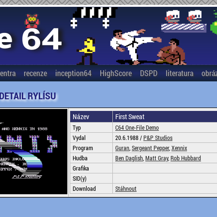
entra
recenze
inception64
HighScore
DSPD
literatura
obrá
 DETAIL RYLÍSU
Název
First Sweat
Typ
C64 One-File Demo
Vydal
20.6.1988 /
P&P Studios
Program
Guran
,
Sergeant Pepper
,
Xennix
Hudba
Ben Daglish
,
Matt Gray
,
Rob Hubbard
Grafika
SID(y)
Download
Stáhnout