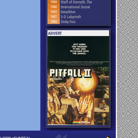
1934
Staff of Karnath, The
1930
International Soccer
1923
Decathlon
1921
3-D Labyrinth
1893
Dinky Doo
ADVERT