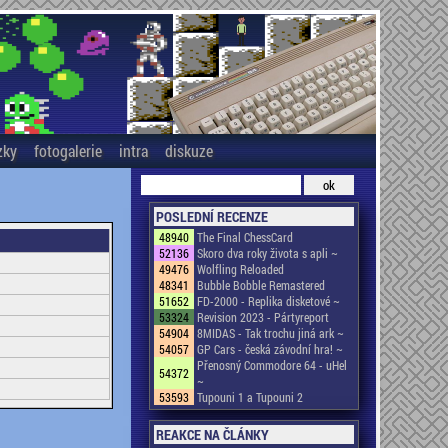
zky
fotogalerie
intra
diskuze
POSLEDNÍ RECENZE
48940
The Final ChessCard
52136
Skoro dva roky života s apli ~
49476
Wolfling Reloaded
48341
Bubble Bobble Remastered
51652
FD-2000 - Replika disketové ~
53324
Revision 2023 - Pártyreport
54904
8MIDAS - Tak trochu jiná ark ~
54057
GP Cars - česká závodní hra! ~
Přenosný Commodore 64 - uHel
54372
~
53593
Tupouni 1 a Tupouni 2
REAKCE NA ČLÁNKY