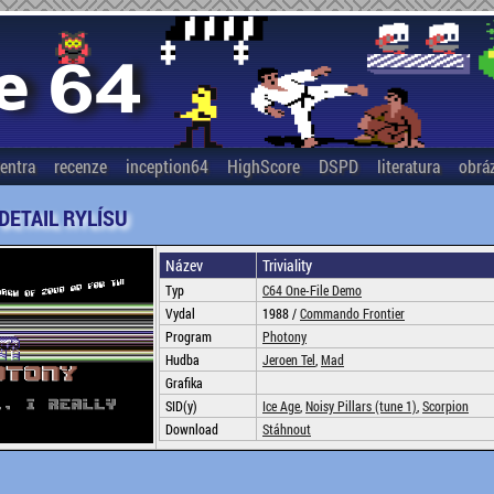
entra
recenze
inception64
HighScore
DSPD
literatura
obrá
 DETAIL RYLÍSU
Název
Triviality
Typ
C64 One-File Demo
Vydal
1988 /
Commando Frontier
Program
Photony
Hudba
Jeroen Tel
,
Mad
Grafika
SID(y)
Ice Age
,
Noisy Pillars (tune 1)
,
Scorpion
Download
Stáhnout