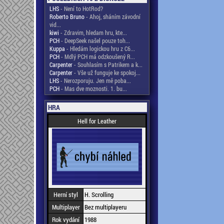
LHS
- Není to HotRod?
Roberto Bruno
- Ahoj, sháním závodní
vid...
kiwi
- Zdravim, hledam hru, kte...
PCH
- DeepSeek našel pouze toh...
Kuppa
- Hledám logickou hru z C6...
PCH
- Mdlý PCH má odzkoušený R...
Carpenter
- Souhlasím s Patrikem a k...
Carpenter
- Vše už funguje ke spokoj...
LHS
- Nerozporuju. Jen mě poba...
PCH
- Mas dve moznosti. 1. bu...
HRA
Hell for Leather
Herní styl
H. Scrolling
Multiplayer
Bez multiplayeru
Rok vydání
1988