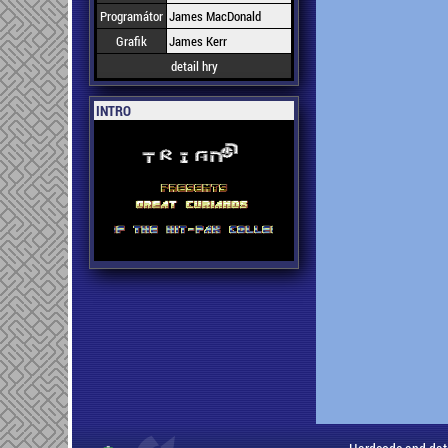
Programátor
James MacDonald
Grafik
James Kerr
detail hry
INTRO