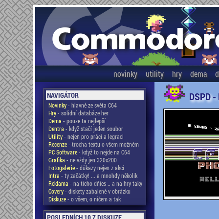
novinky
utility
hry
dema
d
DSPD -
NAVIGÁTOR
Novinky
- hlavně ze světa C64
Hry
- solidní databáze her
Dema
- pouze ta nejlepší
Dentra
- když stačí jeden soubor
Utility
- nejen pro práci a legraci
Recenze
- trocha textu o všem možném
PC Software
- když to nejde na C64
Grafika
- ne vždy jen 320x200
Fotogalerie
- důkazy nejen z akcí
Intra
- ty začátky! ... a mnohdy několik
Reklama
- na ticho dňies .. a na hry taky
Covery
- diskety zabalené v obrázku
Diskuze
- o všem, o ničem a tak
POSLEDNÍCH 10 Z DISKUZE