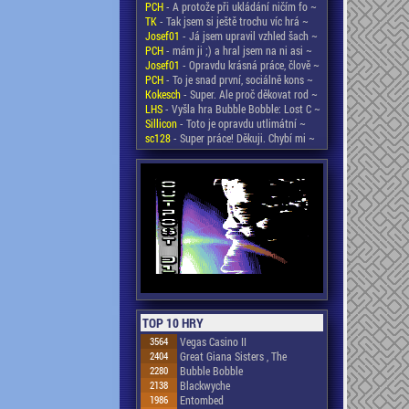
PCH
- A protože při ukládání ničím fo ~
TK
- Tak jsem si ještě trochu víc hrá ~
Josef01
- Já jsem upravil vzhled šach ~
PCH
- mám ji ;) a hral jsem na ni asi ~
Josef01
- Opravdu krásná práce, člově ~
PCH
- To je snad první, sociálně kons ~
Kokesch
- Super. Ale proč děkovat rod ~
LHS
- Vyšla hra Bubble Bobble: Lost C ~
Sillicon
- Toto je opravdu utlimátní ~
sc128
- Super práce! Děkuji. Chybí mi ~
TOP 10 HRY
3564
Vegas Casino II
2404
Great Giana Sisters , The
2280
Bubble Bobble
2138
Blackwyche
1986
Entombed