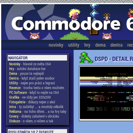
novinky
utility
hry
dema
dentra
re
DSPD - DETAIL 
NAVIGÁTOR
Novinky
- hlavně ze světa C64
Hry
- solidní databáze her
Dema
- pouze ta nejlepší
Dentra
- když stačí jeden soubor
Utility
- nejen pro práci a legraci
Recenze
- trocha textu o všem možném
PC Software
- když to nejde na C64
Grafika
- ne vždy jen 320x200
Fotogalerie
- důkazy nejen z akcí
Intra
- ty začátky! ... a mnohdy několik
Reklama
- na ticho dňies .. a na hry taky
Covery
- diskety zabalené v obrázku
Diskuze
- o všem, o ničem a tak
POSLEDNÍCH 10 Z DISKUZE