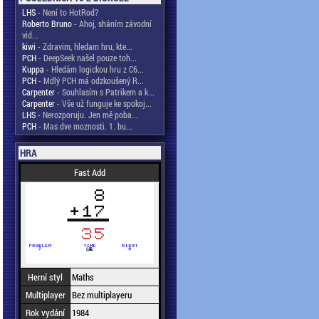
LHS
- Není to HotRod?
Roberto Bruno
- Ahoj, sháním závodní
vid...
kiwi
- Zdravim, hledam hru, kte...
PCH
- DeepSeek našel pouze toh...
Kuppa
- Hledám logickou hru z C6...
PCH
- Mdlý PCH má odzkoušený R...
Carpenter
- Souhlasím s Patrikem a k...
Carpenter
- Vše už funguje ke spokoj...
LHS
- Nerozporuju. Jen mě poba...
PCH
- Mas dve moznosti. 1. bu...
HRA
Fast Add
Herní styl
Maths
Multiplayer
Bez multiplayeru
Rok vydání
1984