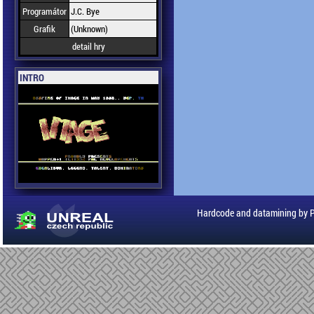
Programátor
J.C. Bye
Grafik
(Unknown)
detail hry
INTRO
Hardcode and datamining by 