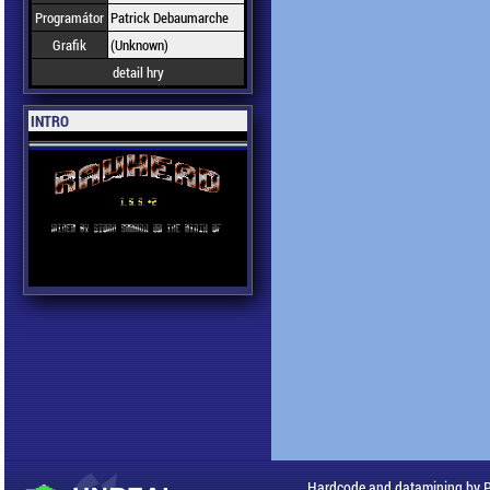
Programátor
Patrick Debaumarche
Grafik
(Unknown)
detail hry
INTRO
Hardcode and datamining by 