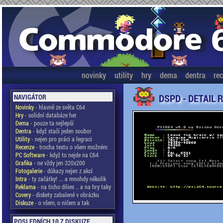
novinky
utility
hry
dema
dentra
re
DSPD - DETAIL 
NAVIGÁTOR
Novinky
- hlavně ze světa C64
Hry
- solidní databáze her
Dema
- pouze ta nejlepší
Dentra
- když stačí jeden soubor
Utility
- nejen pro práci a legraci
Recenze
- trocha textu o všem možném
PC Software
- když to nejde na C64
Grafika
- ne vždy jen 320x200
Fotogalerie
- důkazy nejen z akcí
Intra
- ty začátky! ... a mnohdy několik
Reklama
- na ticho dňies .. a na hry taky
Covery
- diskety zabalené v obrázku
Diskuze
- o všem, o ničem a tak
POSLEDNÍCH 10 Z DISKUZE