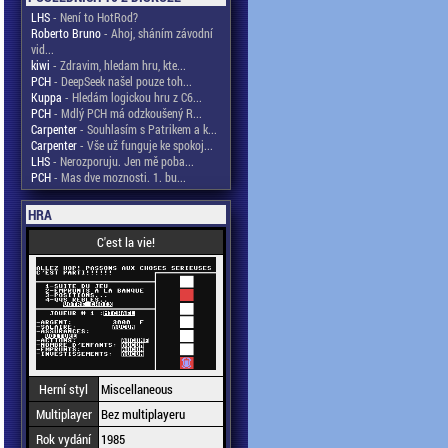
LHS
- Není to HotRod?
Roberto Bruno
- Ahoj, sháním závodní
vid...
kiwi
- Zdravim, hledam hru, kte...
PCH
- DeepSeek našel pouze toh...
Kuppa
- Hledám logickou hru z C6...
PCH
- Mdlý PCH má odzkoušený R...
Carpenter
- Souhlasím s Patrikem a k...
Carpenter
- Vše už funguje ke spokoj...
LHS
- Nerozporuju. Jen mě poba...
PCH
- Mas dve moznosti. 1. bu...
HRA
C'est la vie!
Herní styl
Miscellaneous
Multiplayer
Bez multiplayeru
Rok vydání
1985