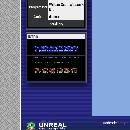
William Scott Watson &
Programátor
N...
Grafik
(None)
detail hry
INTRO
Hardcode and dat