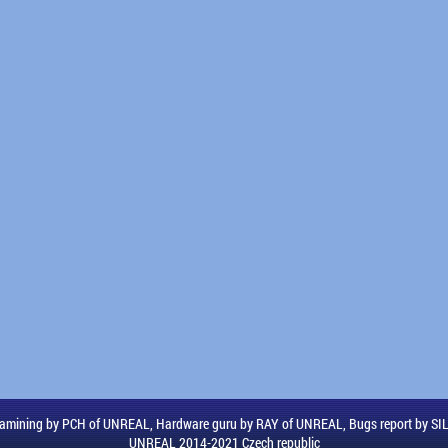
amining by PCH of UNREAL, Hardware guru by RAY of UNREAL, Bugs report by S
UNREAL 2014-2021 Czech republic