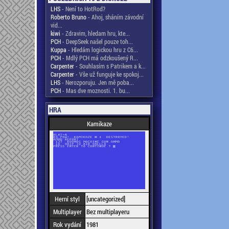
LHS
- Není to HotRod?
Roberto Bruno
- Ahoj, sháním závodní
vid...
kiwi
- Zdravim, hledam hru, kte...
PCH
- DeepSeek našel pouze toh...
Kuppa
- Hledám logickou hru z C6...
PCH
- Mdlý PCH má odzkoušený R...
Carpenter
- Souhlasím s Patrikem a k...
Carpenter
- Vše už funguje ke spokoj...
LHS
- Nerozporuju. Jen mě poba...
PCH
- Mas dve moznosti. 1. bu...
HRA
Kamikaze
Herní styl
[uncategorized]
Multiplayer
Bez multiplayeru
Rok vydání
1981