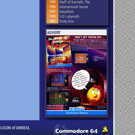
1934
Staff of Karnath, The
1926
International Soccer
1921
Decathlon
1919
3-D Labyrinth
1891
Dinky Doo
ADVERT
ILLICON of UNREAL