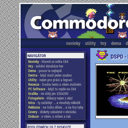
novinky
utility
hry
dema
d
DSPD -
NAVIGÁTOR
Novinky
- hlavně ze světa C64
Hry
- solidní databáze her
Dema
- pouze ta nejlepší
Dentra
- když stačí jeden soubor
Utility
- nejen pro práci a legraci
Recenze
- trocha textu o všem možném
PC Software
- když to nejde na C64
Grafika
- ne vždy jen 320x200
Fotogalerie
- důkazy nejen z akcí
Intra
- ty začátky! ... a mnohdy několik
Reklama
- na ticho dňies .. a na hry taky
Covery
- diskety zabalené v obrázku
Diskuze
- o všem, o ničem a tak
POSLEDNÍCH 10 Z DISKUZE