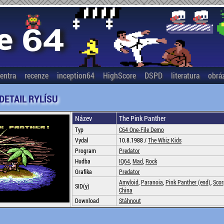
entra
recenze
inception64
HighScore
DSPD
literatura
obrá
 DETAIL RYLÍSU
Název
The Pink Panther
Typ
C64 One-File Demo
Vydal
10.8.1988 /
The Whiz Kids
Program
Predator
Hudba
IQ64
,
Mad
,
Rock
Grafika
Predator
Amyloid
,
Paranoia
,
Pink Panther (end)
,
Scor
SID(y)
China
Download
Stáhnout