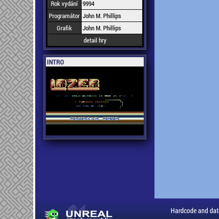
Rok vydání
9994
Programátor
John M. Phillips
Grafik
John M. Phillips
detail hry
INTRO
Hardcode and dat