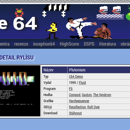
entra
recenze
inception64
HighScore
DSPD
literatura
obrá
 DETAIL RYLÍSU
Název
Plutonium
Typ
C64 Demo
Vydal
1995 /
Fluid
Program
Fli
Hudba
Compod
,
Gaston
,
The Syndrom
Grafika
Hardsequencer
SID(y)
Recollection
,
Roll Over
Download
Stáhnout