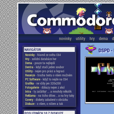
novinky
utility
hry
dema
d
DSPD -
NAVIGÁTOR
Novinky
- hlavně ze světa C64
Hry
- solidní databáze her
Dema
- pouze ta nejlepší
Dentra
- když stačí jeden soubor
Utility
- nejen pro práci a legraci
Recenze
- trocha textu o všem možném
PC Software
- když to nejde na C64
Grafika
- ne vždy jen 320x200
Fotogalerie
- důkazy nejen z akcí
Intra
- ty začátky! ... a mnohdy několik
Reklama
- na ticho dňies .. a na hry taky
Covery
- diskety zabalené v obrázku
Diskuze
- o všem, o ničem a tak
POSLEDNÍCH 10 Z DISKUZE