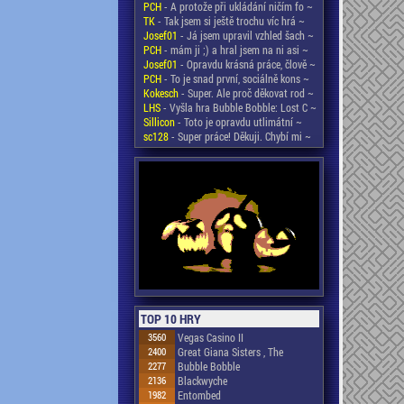
PCH
- A protože při ukládání ničím fo ~
TK
- Tak jsem si ještě trochu víc hrá ~
Josef01
- Já jsem upravil vzhled šach ~
PCH
- mám ji ;) a hral jsem na ni asi ~
Josef01
- Opravdu krásná práce, člově ~
PCH
- To je snad první, sociálně kons ~
Kokesch
- Super. Ale proč děkovat rod ~
LHS
- Vyšla hra Bubble Bobble: Lost C ~
Sillicon
- Toto je opravdu utlimátní ~
sc128
- Super práce! Děkuji. Chybí mi ~
TOP 10 HRY
3560
Vegas Casino II
2400
Great Giana Sisters , The
2277
Bubble Bobble
2136
Blackwyche
1982
Entombed