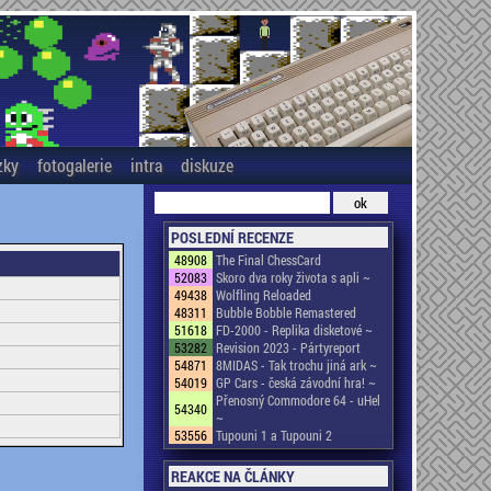
zky
fotogalerie
intra
diskuze
POSLEDNÍ RECENZE
48908
The Final ChessCard
52083
Skoro dva roky života s apli ~
49438
Wolfling Reloaded
48311
Bubble Bobble Remastered
51618
FD-2000 - Replika disketové ~
53282
Revision 2023 - Pártyreport
54871
8MIDAS - Tak trochu jiná ark ~
54019
GP Cars - česká závodní hra! ~
Přenosný Commodore 64 - uHel
54340
~
53556
Tupouni 1 a Tupouni 2
REAKCE NA ČLÁNKY