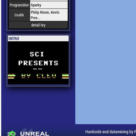
Programátor
Sparky
Philip Nixon, Kevin
Grafik
Pres...
detail hry
INTRO
Hardcode and datamining by 