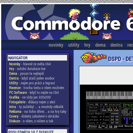
novinky
utility
hry
dema
dentra
re
DSPD - DE
NAVIGÁTOR
Novinky
- hlavně ze světa C64
Hry
- solidní databáze her
Dema
- pouze ta nejlepší
Dentra
- když stačí jeden soubor
Utility
- nejen pro práci a legraci
Recenze
- trocha textu o všem možném
PC Software
- když to nejde na C64
Grafika
- ne vždy jen 320x200
Fotogalerie
- důkazy nejen z akcí
Intra
- ty začátky! ... a mnohdy několik
Reklama
- na ticho dňies .. a na hry taky
Covery
- diskety zabalené v obrázku
Diskuze
- o všem, o ničem a tak
POSLEDNÍCH 10 Z DISKUZE