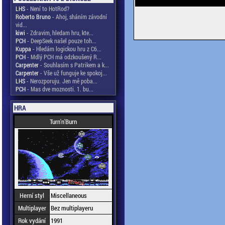
LHS
- Není to HotRod?
Roberto Bruno
- Ahoj, sháním závodní
vid...
kiwi
- Zdravim, hledam hru, kte...
PCH
- DeepSeek našel pouze toh...
Kuppa
- Hledám logickou hru z C6...
PCH
- Mdlý PCH má odzkoušený R...
Carpenter
- Souhlasím s Patrikem a k...
Carpenter
- Vše už funguje ke spokoj...
LHS
- Nerozporuju. Jen mě poba...
PCH
- Mas dve moznosti. 1. bu...
HRA
Turn'n'Burn
Herní styl
Miscellaneous
Multiplayer
Bez multiplayeru
Rok vydání
1991