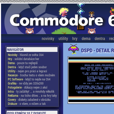
novinky
utility
hry
dema
dentra
re
DSPD - DETAIL 
NAVIGÁTOR
Novinky
- hlavně ze světa C64
Hry
- solidní databáze her
Dema
- pouze ta nejlepší
Dentra
- když stačí jeden soubor
Utility
- nejen pro práci a legraci
Recenze
- trocha textu o všem možném
PC Software
- když to nejde na C64
Grafika
- ne vždy jen 320x200
Fotogalerie
- důkazy nejen z akcí
Intra
- ty začátky! ... a mnohdy několik
Reklama
- na ticho dňies .. a na hry taky
Covery
- diskety zabalené v obrázku
Diskuze
- o všem, o ničem a tak
POSLEDNÍCH 10 Z DISKUZE