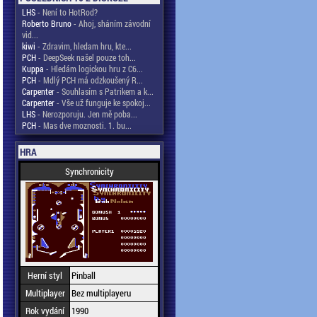
LHS
- Není to HotRod?
Roberto Bruno
- Ahoj, sháním závodní
vid...
kiwi
- Zdravim, hledam hru, kte...
PCH
- DeepSeek našel pouze toh...
Kuppa
- Hledám logickou hru z C6...
PCH
- Mdlý PCH má odzkoušený R...
Carpenter
- Souhlasím s Patrikem a k...
Carpenter
- Vše už funguje ke spokoj...
LHS
- Nerozporuju. Jen mě poba...
PCH
- Mas dve moznosti. 1. bu...
HRA
Synchronicity
Herní styl
Pinball
Multiplayer
Bez multiplayeru
Rok vydání
1990