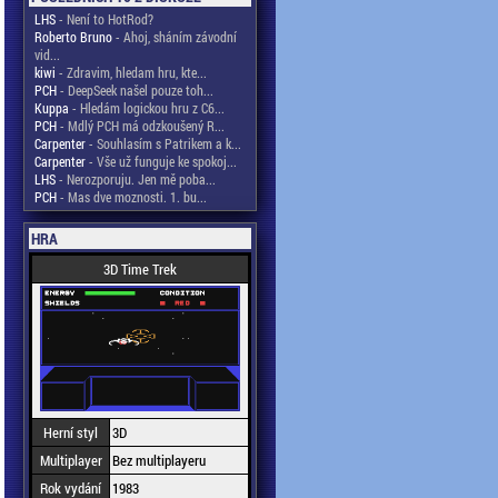
LHS
- Není to HotRod?
Roberto Bruno
- Ahoj, sháním závodní
vid...
kiwi
- Zdravim, hledam hru, kte...
PCH
- DeepSeek našel pouze toh...
Kuppa
- Hledám logickou hru z C6...
PCH
- Mdlý PCH má odzkoušený R...
Carpenter
- Souhlasím s Patrikem a k...
Carpenter
- Vše už funguje ke spokoj...
LHS
- Nerozporuju. Jen mě poba...
PCH
- Mas dve moznosti. 1. bu...
HRA
3D Time Trek
Herní styl
3D
Multiplayer
Bez multiplayeru
Rok vydání
1983