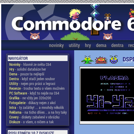
novinky
utility
hry
dema
dentra
re
DSPD
NAVIGÁTOR
Novinky
- hlavně ze světa C64
Hry
- solidní databáze her
Dema
- pouze ta nejlepší
Dentra
- když stačí jeden soubor
Utility
- nejen pro práci a legraci
Recenze
- trocha textu o všem možném
PC Software
- když to nejde na C64
Grafika
- ne vždy jen 320x200
Fotogalerie
- důkazy nejen z akcí
Intra
- ty začátky! ... a mnohdy několik
Reklama
- na ticho dňies .. a na hry taky
Covery
- diskety zabalené v obrázku
Diskuze
- o všem, o ničem a tak
POSLEDNÍCH 10 Z DISKUZE