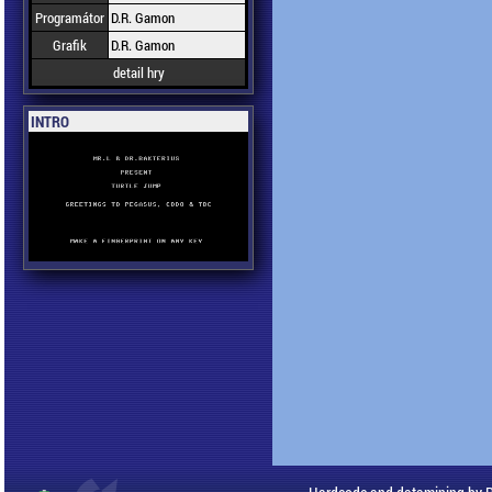
Programátor
D.R. Gamon
Grafik
D.R. Gamon
detail hry
INTRO