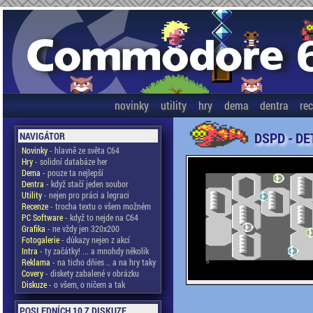
novinky
utility
hry
dema
dentra
re
DSPD - DE
NAVIGÁTOR
Novinky
- hlavně ze světa C64
Hry
- solidní databáze her
Dema
- pouze ta nejlepší
Dentra
- když stačí jeden soubor
Utility
- nejen pro práci a legraci
Recenze
- trocha textu o všem možném
PC Software
- když to nejde na C64
Grafika
- ne vždy jen 320x200
Fotogalerie
- důkazy nejen z akcí
Intra
- ty začátky! ... a mnohdy několik
Reklama
- na ticho dňies .. a na hry taky
Covery
- diskety zabalené v obrázku
Diskuze
- o všem, o ničem a tak
POSLEDNÍCH 10 Z DISKUZE