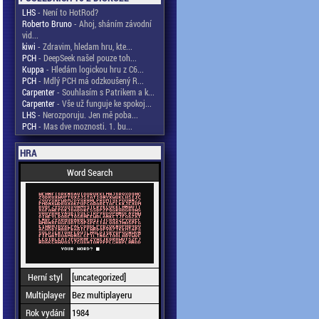
LHS
- Není to HotRod?
Roberto Bruno
- Ahoj, sháním závodní
vid...
kiwi
- Zdravim, hledam hru, kte...
PCH
- DeepSeek našel pouze toh...
Kuppa
- Hledám logickou hru z C6...
PCH
- Mdlý PCH má odzkoušený R...
Carpenter
- Souhlasím s Patrikem a k...
Carpenter
- Vše už funguje ke spokoj...
LHS
- Nerozporuju. Jen mě poba...
PCH
- Mas dve moznosti. 1. bu...
HRA
Word Search
Herní styl
[uncategorized]
Multiplayer
Bez multiplayeru
Rok vydání
1984