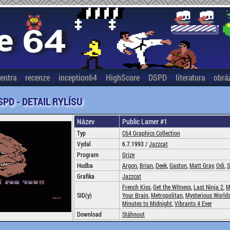
entra
recenze
inception64
HighScore
DSPD
literatura
obrá
SPD - DETAIL RYLÍSU
Název
Public Lamer #1
Typ
C64 Graphics Collection
Vydal
6.7.1993 /
Jazzcat
Program
Grize
Hudba
Argon
,
Brian
,
Deek
,
Gaston
,
Matt Gray
,
Odi
,
S
Grafika
Jazzcat
French Kiss
,
Get the Witness
,
Last Ninja 2
,
M
SID(y)
Your Brain
,
Metropolitan
,
Mysterious World
Minutes to Midnight
,
Vibrants 4 Ever
Download
Stáhnout