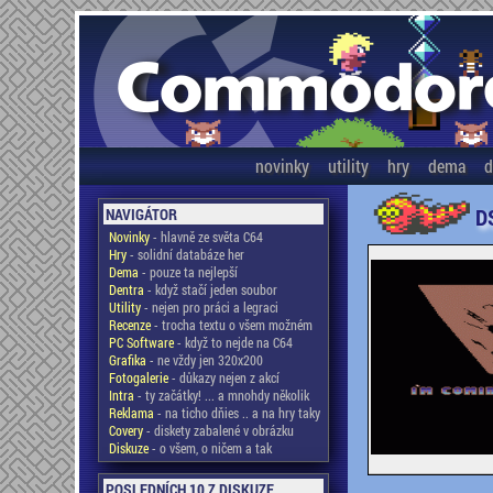
novinky
utility
hry
dema
d
D
NAVIGÁTOR
Novinky
- hlavně ze světa C64
Hry
- solidní databáze her
Dema
- pouze ta nejlepší
Dentra
- když stačí jeden soubor
Utility
- nejen pro práci a legraci
Recenze
- trocha textu o všem možném
PC Software
- když to nejde na C64
Grafika
- ne vždy jen 320x200
Fotogalerie
- důkazy nejen z akcí
Intra
- ty začátky! ... a mnohdy několik
Reklama
- na ticho dňies .. a na hry taky
Covery
- diskety zabalené v obrázku
Diskuze
- o všem, o ničem a tak
POSLEDNÍCH 10 Z DISKUZE