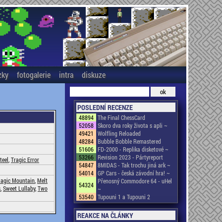
zky
fotogalerie
intra
diskuze
POSLEDNÍ RECENZE
48894
The Final ChessCard
52058
Skoro dva roky života s apli ~
49421
Wolfling Reloaded
48284
Bubble Bobble Remastered
51606
FD-2000 - Replika disketové ~
53266
Revision 2023 - Pártyreport
teel
,
Tragic Error
54847
8MIDAS - Tak trochu jiná ark ~
54014
GP Cars - česká závodní hra! ~
agic Mountain
,
Melt
Přenosný Commodore 64 - uHel
54324
s
,
Sweet Lullaby
,
Two
~
53540
Tupouni 1 a Tupouni 2
REAKCE NA ČLÁNKY