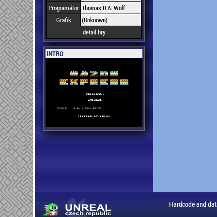
Programátor
Thomas R.A. Wolf
Grafik
(Unknown)
detail hry
INTRO
Hardcode and dat