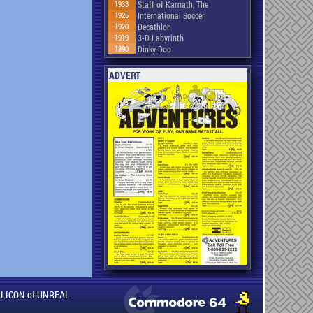
1933
Staff of Karnath, The
1925
International Soccer
1920
Decathlon
1919
3-D Labyrinth
1890
Dinky Doo
ADVERT
ILLICON of UNREAL