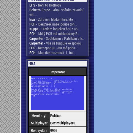
LHS
- Není to HotRod?
Roberto Bruno
- Ahoj, sháním závodní
vid...
kiwi
- Zdravim, hledam hru, kte...
PCH
- DeepSeek našel pouze toh...
Kuppa
- Hledám logickou hru z C6...
PCH
- Mdlý PCH má odzkoušený R...
Carpenter
- Souhlasím s Patrikem a k...
Carpenter
- Vše už funguje ke spokoj...
LHS
- Nerozporuju. Jen mě poba...
PCH
- Mas dve moznosti. 1. bu...
HRA
Imperator
Herní styl
Politics
Multiplayer
Bez multiplayeru
Rok vydání
9992