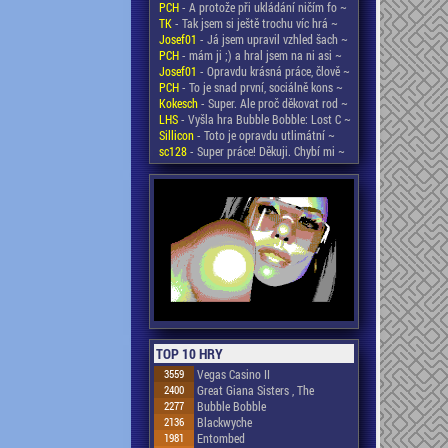
PCH
- A protože při ukládání ničím fo ~
TK
- Tak jsem si ještě trochu víc hrá ~
Josef01
- Já jsem upravil vzhled šach ~
PCH
- mám ji ;) a hral jsem na ni asi ~
Josef01
- Opravdu krásná práce, člově ~
PCH
- To je snad první, sociálně kons ~
Kokesch
- Super. Ale proč děkovat rod ~
LHS
- Vyšla hra Bubble Bobble: Lost C ~
Sillicon
- Toto je opravdu utlimátní ~
sc128
- Super práce! Děkuji. Chybí mi ~
TOP 10 HRY
3559
Vegas Casino II
2400
Great Giana Sisters , The
2277
Bubble Bobble
2136
Blackwyche
1981
Entombed