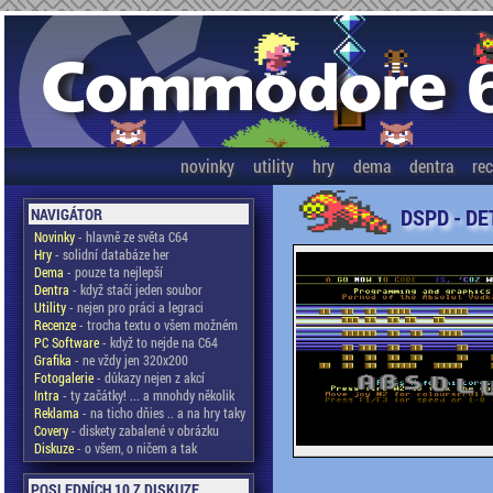
novinky
utility
hry
dema
dentra
re
DSPD - DE
NAVIGÁTOR
Novinky
- hlavně ze světa C64
Hry
- solidní databáze her
Dema
- pouze ta nejlepší
Dentra
- když stačí jeden soubor
Utility
- nejen pro práci a legraci
Recenze
- trocha textu o všem možném
PC Software
- když to nejde na C64
Grafika
- ne vždy jen 320x200
Fotogalerie
- důkazy nejen z akcí
Intra
- ty začátky! ... a mnohdy několik
Reklama
- na ticho dňies .. a na hry taky
Covery
- diskety zabalené v obrázku
Diskuze
- o všem, o ničem a tak
POSLEDNÍCH 10 Z DISKUZE