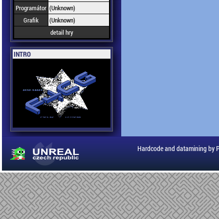
Programátor
(Unknown)
Grafik
(Unknown)
detail hry
INTRO
Hardcode and datamining by 