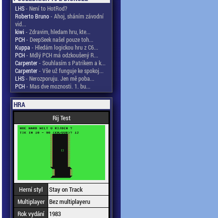
LHS
- Není to HotRod?
Roberto Bruno
- Ahoj, sháním závodní
vid...
kiwi
- Zdravim, hledam hru, kte...
PCH
- DeepSeek našel pouze toh...
Kuppa
- Hledám logickou hru z C6...
PCH
- Mdlý PCH má odzkoušený R...
Carpenter
- Souhlasím s Patrikem a k...
Carpenter
- Vše už funguje ke spokoj...
LHS
- Nerozporuju. Jen mě poba...
PCH
- Mas dve moznosti. 1. bu...
HRA
Rij Test
Herní styl
Stay on Track
Multiplayer
Bez multiplayeru
Rok vydání
1983