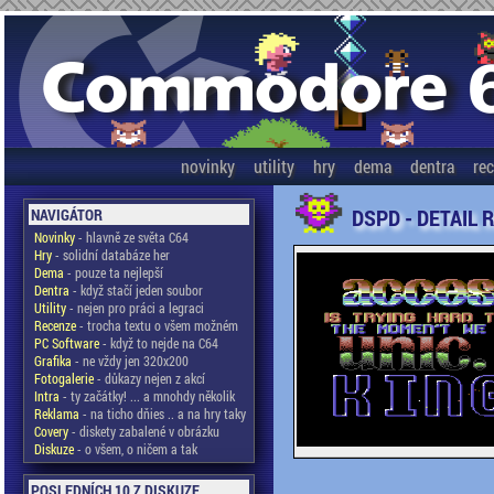
novinky
utility
hry
dema
dentra
re
DSPD - DETAIL 
NAVIGÁTOR
Novinky
- hlavně ze světa C64
Hry
- solidní databáze her
Dema
- pouze ta nejlepší
Dentra
- když stačí jeden soubor
Utility
- nejen pro práci a legraci
Recenze
- trocha textu o všem možném
PC Software
- když to nejde na C64
Grafika
- ne vždy jen 320x200
Fotogalerie
- důkazy nejen z akcí
Intra
- ty začátky! ... a mnohdy několik
Reklama
- na ticho dňies .. a na hry taky
Covery
- diskety zabalené v obrázku
Diskuze
- o všem, o ničem a tak
POSLEDNÍCH 10 Z DISKUZE