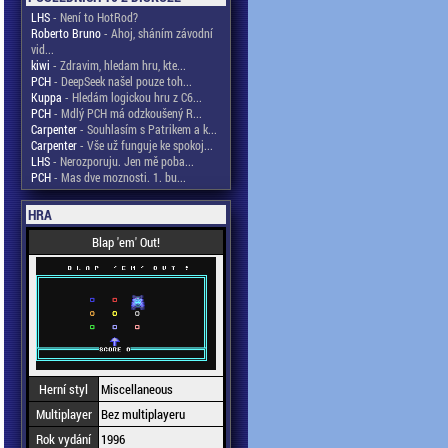
LHS
- Není to HotRod?
Roberto Bruno
- Ahoj, sháním závodní
vid...
kiwi
- Zdravim, hledam hru, kte...
PCH
- DeepSeek našel pouze toh...
Kuppa
- Hledám logickou hru z C6...
PCH
- Mdlý PCH má odzkoušený R...
Carpenter
- Souhlasím s Patrikem a k...
Carpenter
- Vše už funguje ke spokoj...
LHS
- Nerozporuju. Jen mě poba...
PCH
- Mas dve moznosti. 1. bu...
HRA
Blap 'em' Out!
Herní styl
Miscellaneous
Multiplayer
Bez multiplayeru
Rok vydání
1996