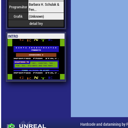
Barbara H. Schulak &
Programátor
Fen...
Grafik
(Unknown)
detail hry
INTRO
Hardcode and datamining by 