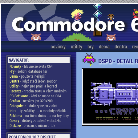
novinky
utility
hry
dema
dentra
re
DSPD - DETAIL 
NAVIGÁTOR
Novinky
- hlavně ze světa C64
Hry
- solidní databáze her
Dema
- pouze ta nejlepší
Dentra
- když stačí jeden soubor
Utility
- nejen pro práci a legraci
Recenze
- trocha textu o všem možném
PC Software
- když to nejde na C64
Grafika
- ne vždy jen 320x200
Fotogalerie
- důkazy nejen z akcí
Intra
- ty začátky! ... a mnohdy několik
Reklama
- na ticho dňies .. a na hry taky
Covery
- diskety zabalené v obrázku
Diskuze
- o všem, o ničem a tak
POSLEDNÍCH 10 Z DISKUZE