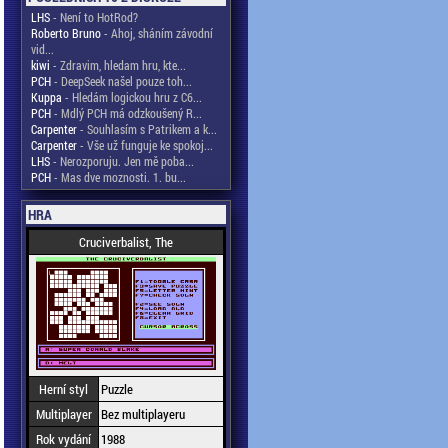
LHS
- Není to HotRod?
Roberto Bruno
- Ahoj, sháním závodní
vid...
kiwi
- Zdravim, hledam hru, kte...
PCH
- DeepSeek našel pouze toh...
Kuppa
- Hledám logickou hru z C6...
PCH
- Mdlý PCH má odzkoušený R...
Carpenter
- Souhlasím s Patrikem a k...
Carpenter
- Vše už funguje ke spokoj...
LHS
- Nerozporuju. Jen mě poba...
PCH
- Mas dve moznosti. 1. bu...
HRA
Cruciverbalist, The
Herní styl
Puzzle
Multiplayer
Bez multiplayeru
Rok vydání
1988