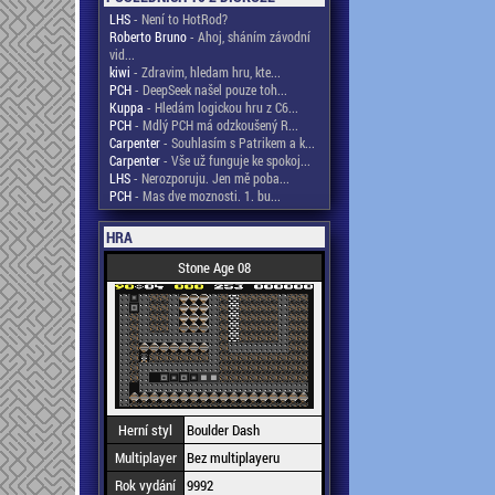
LHS
- Není to HotRod?
Roberto Bruno
- Ahoj, sháním závodní
vid...
kiwi
- Zdravim, hledam hru, kte...
PCH
- DeepSeek našel pouze toh...
Kuppa
- Hledám logickou hru z C6...
PCH
- Mdlý PCH má odzkoušený R...
Carpenter
- Souhlasím s Patrikem a k...
Carpenter
- Vše už funguje ke spokoj...
LHS
- Nerozporuju. Jen mě poba...
PCH
- Mas dve moznosti. 1. bu...
HRA
Stone Age 08
Herní styl
Boulder Dash
Multiplayer
Bez multiplayeru
Rok vydání
9992