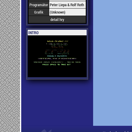
Programátor
Peter Liepa & Rolf Roth
Grafik
(Unknown)
detail hry
INTRO