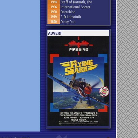
1934
Staff of Karnath, The
1926
International Soccer
1920
Decathlon
1919
3-D Labyrinth
1890
Dinky Doo
ADVERT