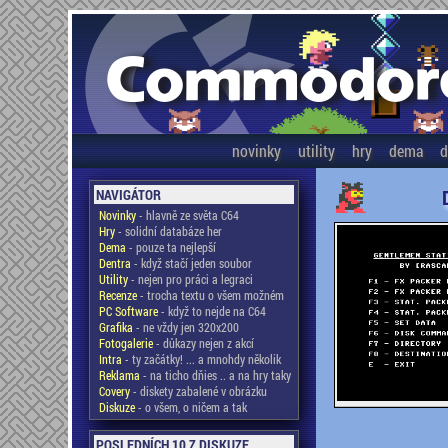
novinky
utility
hry
dema
d
NAVIGÁTOR
Novinky
- hlavně ze světa C64
Hry
- solidní databáze her
Dema
- pouze ta nejlepší
Dentra
- když stačí jeden soubor
Utility
- nejen pro práci a legraci
Recenze
- trocha textu o všem možném
PC Software
- když to nejde na C64
Grafika
- ne vždy jen 320x200
Fotogalerie
- důkazy nejen z akcí
Intra
- ty začátky! ... a mnohdy několik
Reklama
- na ticho dňies .. a na hry taky
Covery
- diskety zabalené v obrázku
Diskuze
- o všem, o ničem a tak
POSLEDNÍCH 10 Z DISKUZE