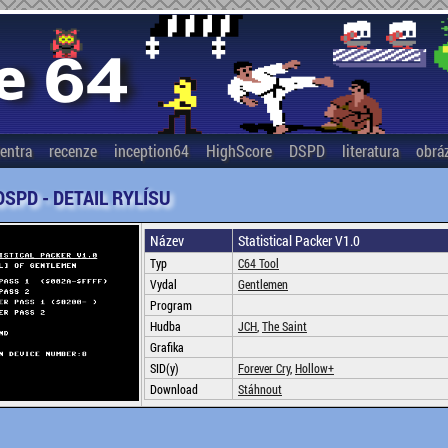
entra
recenze
inception64
HighScore
DSPD
literatura
obrá
DSPD - DETAIL RYLÍSU
Název
Statistical Packer V1.0
Typ
C64 Tool
Vydal
Gentlemen
Program
Hudba
JCH
,
The Saint
Grafika
SID(y)
Forever Cry
,
Hollow+
Download
Stáhnout