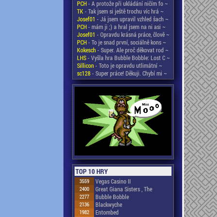
PCH
- A protože při ukládání ničím fo ~
TK
- Tak jsem si ještě trochu víc hrá ~
Josef01
- Já jsem upravil vzhled šach ~
PCH
- mám ji ;) a hral jsem na ni asi ~
Josef01
- Opravdu krásná práce, člově ~
PCH
- To je snad první, sociálně kons ~
Kokesch
- Super. Ale proč děkovat rod ~
LHS
- Vyšla hra Bubble Bobble: Lost C ~
Sillicon
- Toto je opravdu utlimátní ~
sc128
- Super práce! Děkuji. Chybí mi ~
TOP 10 HRY
3559
Vegas Casino II
2400
Great Giana Sisters , The
2277
Bubble Bobble
2136
Blackwyche
1982
Entombed