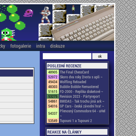
zky
fotogalerie
intra
diskuze
POSLEDNÍ RECENZE
48905
The Final ChessCard
52072
Skoro dva roky života s apli ~
49434
Wolfling Reloaded
48303
Bubble Bobble Remastered
51615
FD-2000 - Replika disketové ~
53275
Revision 2023 - Pártyreport
54861
8MIDAS - Tak trochu jiná ark ~
54016
GP Cars - česká závodní hra! ~
Přenosný Commodore 64 - uHel
54337
~
53549
Tupouni 1 a Tupouni 2
REAKCE NA ČLÁNKY