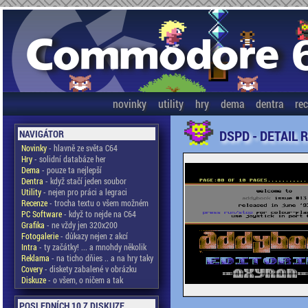
novinky
utility
hry
dema
dentra
re
DSPD - DETAIL 
NAVIGÁTOR
Novinky
- hlavně ze světa C64
Hry
- solidní databáze her
Dema
- pouze ta nejlepší
Dentra
- když stačí jeden soubor
Utility
- nejen pro práci a legraci
Recenze
- trocha textu o všem možném
PC Software
- když to nejde na C64
Grafika
- ne vždy jen 320x200
Fotogalerie
- důkazy nejen z akcí
Intra
- ty začátky! ... a mnohdy několik
Reklama
- na ticho dňies .. a na hry taky
Covery
- diskety zabalené v obrázku
Diskuze
- o všem, o ničem a tak
POSLEDNÍCH 10 Z DISKUZE