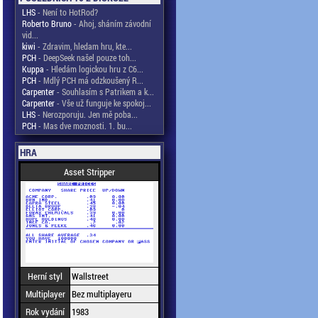
LHS
- Není to HotRod?
Roberto Bruno
- Ahoj, sháním závodní
vid...
kiwi
- Zdravim, hledam hru, kte...
PCH
- DeepSeek našel pouze toh...
Kuppa
- Hledám logickou hru z C6...
PCH
- Mdlý PCH má odzkoušený R...
Carpenter
- Souhlasím s Patrikem a k...
Carpenter
- Vše už funguje ke spokoj...
LHS
- Nerozporuju. Jen mě poba...
PCH
- Mas dve moznosti. 1. bu...
HRA
Asset Stripper
Herní styl
Wallstreet
Multiplayer
Bez multiplayeru
Rok vydání
1983