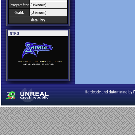
Programátor
(Unknown)
Grafik
(Unknown)
detail hry
INTRO
Hardcode and datamining by 