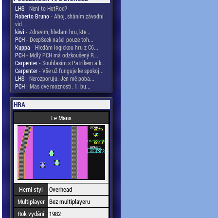
LHS
- Není to HotRod?
Roberto Bruno
- Ahoj, sháním závodní
vid...
kiwi
- Zdravim, hledam hru, kte...
PCH
- DeepSeek našel pouze toh...
Kuppa
- Hledám logickou hru z C6...
PCH
- Mdlý PCH má odzkoušený R...
Carpenter
- Souhlasím s Patrikem a k...
Carpenter
- Vše už funguje ke spokoj...
LHS
- Nerozporuju. Jen mě poba...
PCH
- Mas dve moznosti. 1. bu...
HRA
Le Mans
Herní styl
Overhead
Multiplayer
Bez multiplayeru
Rok vydání
1982