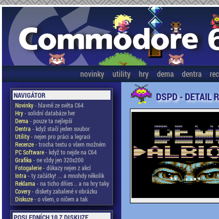
novinky
utility
hry
dema
dentra
re
DSPD - DETAIL 
NAVIGÁTOR
Novinky
- hlavně ze světa C64
Hry
- solidní databáze her
Dema
- pouze ta nejlepší
Dentra
- když stačí jeden soubor
Utility
- nejen pro práci a legraci
Recenze
- trocha textu o všem možném
PC Software
- když to nejde na C64
Grafika
- ne vždy jen 320x200
Fotogalerie
- důkazy nejen z akcí
Intra
- ty začátky! ... a mnohdy několik
Reklama
- na ticho dňies .. a na hry taky
Covery
- diskety zabalené v obrázku
Diskuze
- o všem, o ničem a tak
POSLEDNÍCH 10 Z DISKUZE