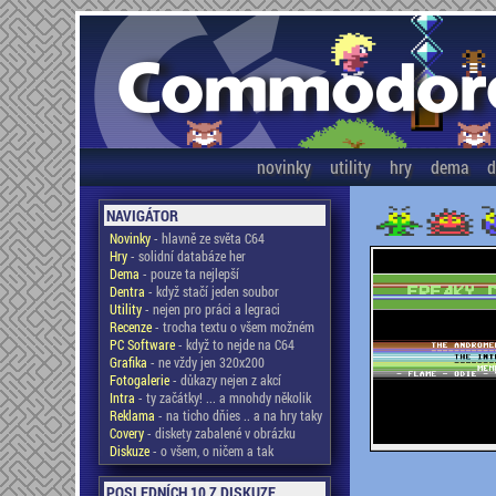
novinky
utility
hry
dema
d
NAVIGÁTOR
Novinky
- hlavně ze světa C64
Hry
- solidní databáze her
Dema
- pouze ta nejlepší
Dentra
- když stačí jeden soubor
Utility
- nejen pro práci a legraci
Recenze
- trocha textu o všem možném
PC Software
- když to nejde na C64
Grafika
- ne vždy jen 320x200
Fotogalerie
- důkazy nejen z akcí
Intra
- ty začátky! ... a mnohdy několik
Reklama
- na ticho dňies .. a na hry taky
Covery
- diskety zabalené v obrázku
Diskuze
- o všem, o ničem a tak
POSLEDNÍCH 10 Z DISKUZE