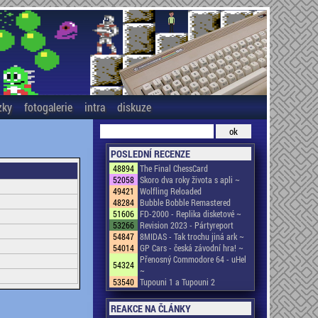
zky
fotogalerie
intra
diskuze
POSLEDNÍ RECENZE
48894
The Final ChessCard
52058
Skoro dva roky života s apli ~
49421
Wolfling Reloaded
48284
Bubble Bobble Remastered
51606
FD-2000 - Replika disketové ~
53266
Revision 2023 - Pártyreport
54847
8MIDAS - Tak trochu jiná ark ~
54014
GP Cars - česká závodní hra! ~
Přenosný Commodore 64 - uHel
54324
~
53540
Tupouni 1 a Tupouni 2
REAKCE NA ČLÁNKY