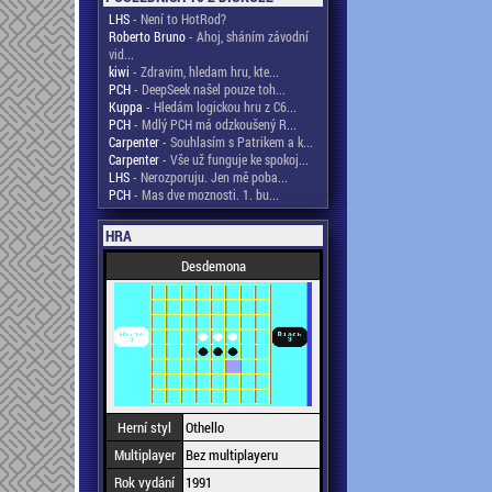
LHS
- Není to HotRod?
Roberto Bruno
- Ahoj, sháním závodní
vid...
kiwi
- Zdravim, hledam hru, kte...
PCH
- DeepSeek našel pouze toh...
Kuppa
- Hledám logickou hru z C6...
PCH
- Mdlý PCH má odzkoušený R...
Carpenter
- Souhlasím s Patrikem a k...
Carpenter
- Vše už funguje ke spokoj...
LHS
- Nerozporuju. Jen mě poba...
PCH
- Mas dve moznosti. 1. bu...
HRA
Desdemona
Herní styl
Othello
Multiplayer
Bez multiplayeru
Rok vydání
1991