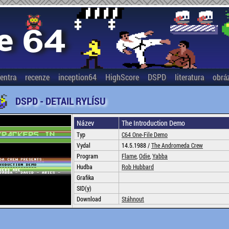
entra
recenze
inception64
HighScore
DSPD
literatura
obrá
DSPD - DETAIL RYLÍSU
Název
The Introduction Demo
Typ
C64 One-File Demo
Vydal
14.5.1988 /
The Andromeda Crew
Program
Flame
,
Odie
,
Yabba
Hudba
Rob Hubbard
Grafika
SID(y)
Download
Stáhnout