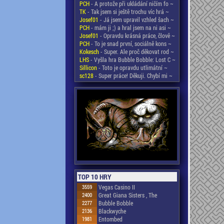
PCH
- A protože při ukládání ničím fo ~
TK
- Tak jsem si ještě trochu víc hrá ~
Josef01
- Já jsem upravil vzhled šach ~
PCH
- mám ji ;) a hral jsem na ni asi ~
Josef01
- Opravdu krásná práce, člově ~
PCH
- To je snad první, sociálně kons ~
Kokesch
- Super. Ale proč děkovat rod ~
LHS
- Vyšla hra Bubble Bobble: Lost C ~
Sillicon
- Toto je opravdu utlimátní ~
sc128
- Super práce! Děkuji. Chybí mi ~
TOP 10 HRY
3559
Vegas Casino II
2400
Great Giana Sisters , The
2277
Bubble Bobble
2136
Blackwyche
1981
Entombed