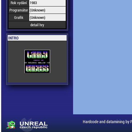
Rok vydání
1983
Programátor
(Unknown)
Grafik
(Unknown)
detail hry
INTRO
Hardcode and datamining by 