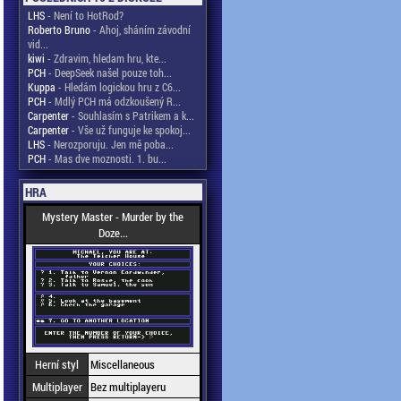
LHS
- Není to HotRod?
Roberto Bruno
- Ahoj, sháním závodní
vid...
kiwi
- Zdravim, hledam hru, kte...
PCH
- DeepSeek našel pouze toh...
Kuppa
- Hledám logickou hru z C6...
PCH
- Mdlý PCH má odzkoušený R...
Carpenter
- Souhlasím s Patrikem a k...
Carpenter
- Vše už funguje ke spokoj...
LHS
- Nerozporuju. Jen mě poba...
PCH
- Mas dve moznosti. 1. bu...
HRA
Mystery Master - Murder by the
Doze...
Herní styl
Miscellaneous
Multiplayer
Bez multiplayeru