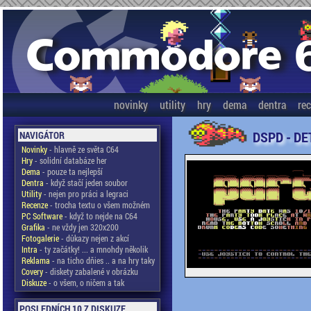
novinky
utility
hry
dema
dentra
re
DSPD - DE
NAVIGÁTOR
Novinky
- hlavně ze světa C64
Hry
- solidní databáze her
Dema
- pouze ta nejlepší
Dentra
- když stačí jeden soubor
Utility
- nejen pro práci a legraci
Recenze
- trocha textu o všem možném
PC Software
- když to nejde na C64
Grafika
- ne vždy jen 320x200
Fotogalerie
- důkazy nejen z akcí
Intra
- ty začátky! ... a mnohdy několik
Reklama
- na ticho dňies .. a na hry taky
Covery
- diskety zabalené v obrázku
Diskuze
- o všem, o ničem a tak
POSLEDNÍCH 10 Z DISKUZE