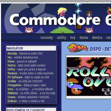
novinky
utility
hry
dema
dentra
re
DSPD - DE
NAVIGÁTOR
Novinky
- hlavně ze světa C64
Hry
- solidní databáze her
Dema
- pouze ta nejlepší
Dentra
- když stačí jeden soubor
Utility
- nejen pro práci a legraci
Recenze
- trocha textu o všem možném
PC Software
- když to nejde na C64
Grafika
- ne vždy jen 320x200
Fotogalerie
- důkazy nejen z akcí
Intra
- ty začátky! ... a mnohdy několik
Reklama
- na ticho dňies .. a na hry taky
Covery
- diskety zabalené v obrázku
Diskuze
- o všem, o ničem a tak
POSLEDNÍCH 10 Z DISKUZE