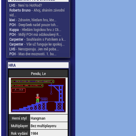
LHS
- Není to HotRod?
Roberto Bruno
- Ahoj, sháním závodní
vid...
kiwi
- Zdravim, hledam hru, kte...
PCH
- DeepSeek našel pouze toh...
Kuppa
- Hledám logickou hru z C6...
PCH
- Mdlý PCH má odzkoušený R...
Carpenter
- Souhlasím s Patrikem a k...
Carpenter
- Vše už funguje ke spokoj...
LHS
- Nerozporuju. Jen mě poba...
PCH
- Mas dve moznosti. 1. bu...
HRA
Pendu, Le
Herní styl
Hangman
Multiplayer
Bez multiplayeru
Rok vydání
1984