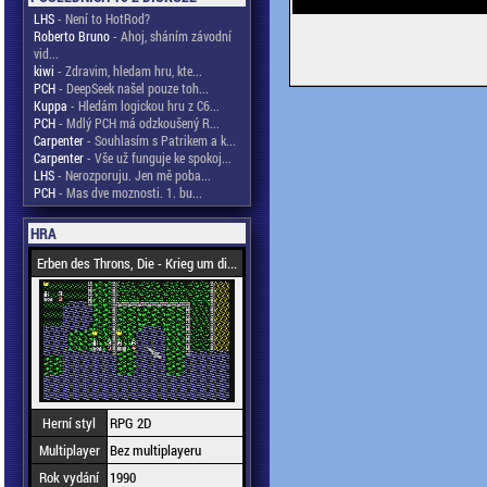
LHS
- Není to HotRod?
Roberto Bruno
- Ahoj, sháním závodní
vid...
kiwi
- Zdravim, hledam hru, kte...
PCH
- DeepSeek našel pouze toh...
Kuppa
- Hledám logickou hru z C6...
PCH
- Mdlý PCH má odzkoušený R...
Carpenter
- Souhlasím s Patrikem a k...
Carpenter
- Vše už funguje ke spokoj...
LHS
- Nerozporuju. Jen mě poba...
PCH
- Mas dve moznosti. 1. bu...
HRA
Erben des Throns, Die - Krieg um di...
Herní styl
RPG 2D
Multiplayer
Bez multiplayeru
Rok vydání
1990