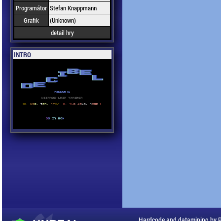
Programátor
Stefan Knappmann
Grafik
(Unknown)
detail hry
INTRO
Hardcode and datamining by 