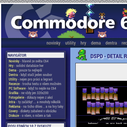
novinky
utility
hry
dema
dentra
re
DSPD - DETAIL 
NAVIGÁTOR
Novinky
- hlavně ze světa C64
Hry
- solidní databáze her
Dema
- pouze ta nejlepší
Dentra
- když stačí jeden soubor
Utility
- nejen pro práci a legraci
Recenze
- trocha textu o všem možném
PC Software
- když to nejde na C64
Grafika
- ne vždy jen 320x200
Fotogalerie
- důkazy nejen z akcí
Intra
- ty začátky! ... a mnohdy několik
Reklama
- na ticho dňies .. a na hry taky
Covery
- diskety zabalené v obrázku
Diskuze
- o všem, o ničem a tak
POSLEDNÍCH 10 Z DISKUZE