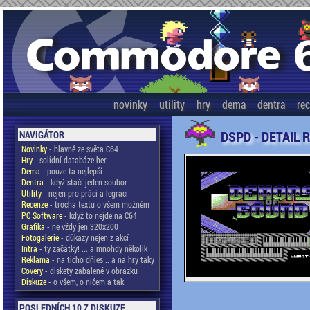
novinky
utility
hry
dema
dentra
re
DSPD - DETAIL 
NAVIGÁTOR
Novinky
- hlavně ze světa C64
Hry
- solidní databáze her
Dema
- pouze ta nejlepší
Dentra
- když stačí jeden soubor
Utility
- nejen pro práci a legraci
Recenze
- trocha textu o všem možném
PC Software
- když to nejde na C64
Grafika
- ne vždy jen 320x200
Fotogalerie
- důkazy nejen z akcí
Intra
- ty začátky! ... a mnohdy několik
Reklama
- na ticho dňies .. a na hry taky
Covery
- diskety zabalené v obrázku
Diskuze
- o všem, o ničem a tak
POSLEDNÍCH 10 Z DISKUZE