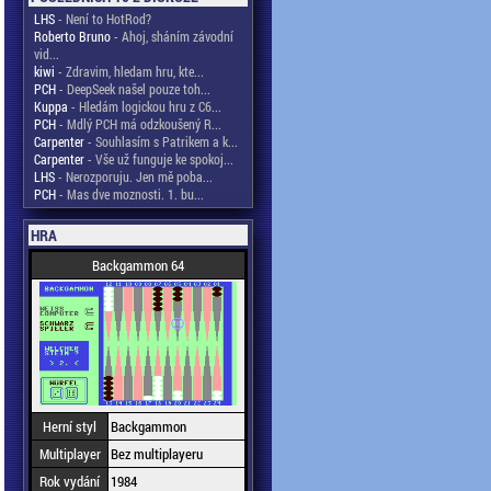
LHS
- Není to HotRod?
Roberto Bruno
- Ahoj, sháním závodní
vid...
kiwi
- Zdravim, hledam hru, kte...
PCH
- DeepSeek našel pouze toh...
Kuppa
- Hledám logickou hru z C6...
PCH
- Mdlý PCH má odzkoušený R...
Carpenter
- Souhlasím s Patrikem a k...
Carpenter
- Vše už funguje ke spokoj...
LHS
- Nerozporuju. Jen mě poba...
PCH
- Mas dve moznosti. 1. bu...
HRA
Backgammon 64
Herní styl
Backgammon
Multiplayer
Bez multiplayeru
Rok vydání
1984