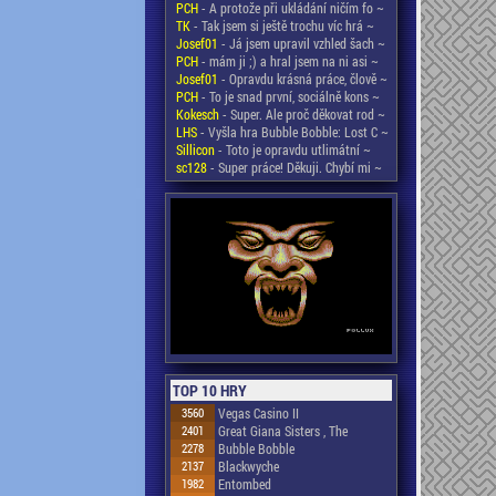
PCH
- A protože při ukládání ničím fo ~
TK
- Tak jsem si ještě trochu víc hrá ~
Josef01
- Já jsem upravil vzhled šach ~
PCH
- mám ji ;) a hral jsem na ni asi ~
Josef01
- Opravdu krásná práce, člově ~
PCH
- To je snad první, sociálně kons ~
Kokesch
- Super. Ale proč děkovat rod ~
LHS
- Vyšla hra Bubble Bobble: Lost C ~
Sillicon
- Toto je opravdu utlimátní ~
sc128
- Super práce! Děkuji. Chybí mi ~
TOP 10 HRY
3560
Vegas Casino II
2401
Great Giana Sisters , The
2278
Bubble Bobble
2137
Blackwyche
1982
Entombed