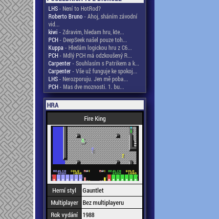
LHS
- Není to HotRod?
Roberto Bruno
- Ahoj, sháním závodní
vid...
kiwi
- Zdravim, hledam hru, kte...
PCH
- DeepSeek našel pouze toh...
Kuppa
- Hledám logickou hru z C6...
PCH
- Mdlý PCH má odzkoušený R...
Carpenter
- Souhlasím s Patrikem a k...
Carpenter
- Vše už funguje ke spokoj...
LHS
- Nerozporuju. Jen mě poba...
PCH
- Mas dve moznosti. 1. bu...
HRA
Fire King
Herní styl
Gauntlet
Multiplayer
Bez multiplayeru
Rok vydání
1988