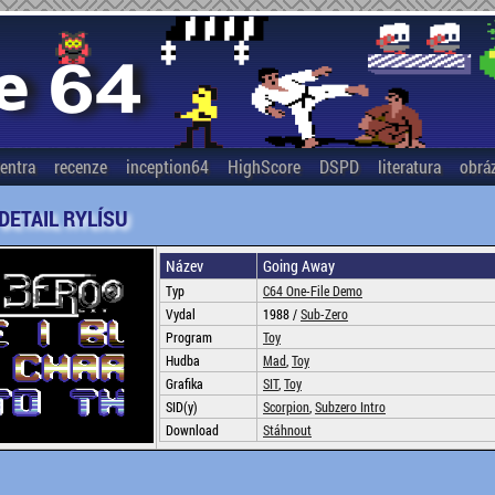
entra
recenze
inception64
HighScore
DSPD
literatura
obrá
 DETAIL RYLÍSU
Název
Going Away
Typ
C64 One-File Demo
Vydal
1988 /
Sub-Zero
Program
Toy
Hudba
Mad
,
Toy
Grafika
SIT
,
Toy
SID(y)
Scorpion
,
Subzero Intro
Download
Stáhnout