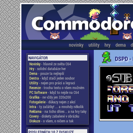
novinky
utility
hry
dema
d
DSPD -
NAVIGÁTOR
Novinky
- hlavně ze světa C64
Hry
- solidní databáze her
Dema
- pouze ta nejlepší
Dentra
- když stačí jeden soubor
Utility
- nejen pro práci a legraci
Recenze
- trocha textu o všem možném
PC Software
- když to nejde na C64
Grafika
- ne vždy jen 320x200
Fotogalerie
- důkazy nejen z akcí
Intra
- ty začátky! ... a mnohdy několik
Reklama
- na ticho dňies .. a na hry taky
Covery
- diskety zabalené v obrázku
Diskuze
- o všem, o ničem a tak
POSLEDNÍCH 10 Z DISKUZE