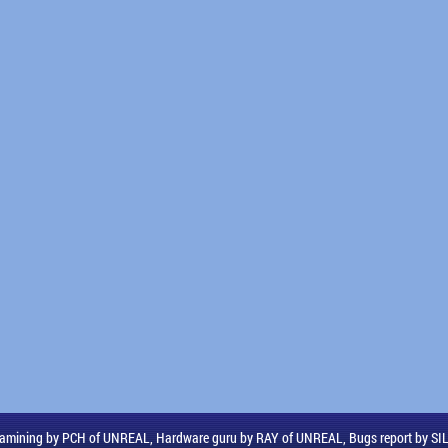
amining by PCH of UNREAL, Hardware guru by RAY of UNREAL, Bugs report by S