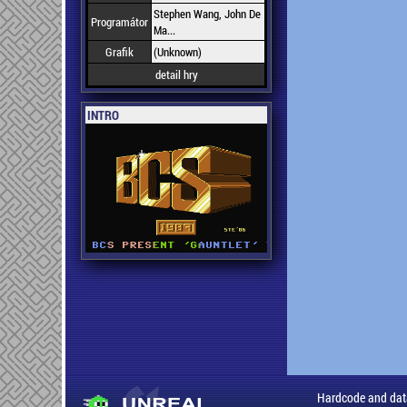
Stephen Wang, John De
Programátor
Ma...
Grafik
(Unknown)
detail hry
INTRO
Hardcode and dat