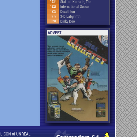
1934
Staff of Karnath, The
1927
International Soccer
1922
Decathlon
1919
3-D Labyrinth
1891
Dinky Doo
ADVERT
ILLICON of UNREAL