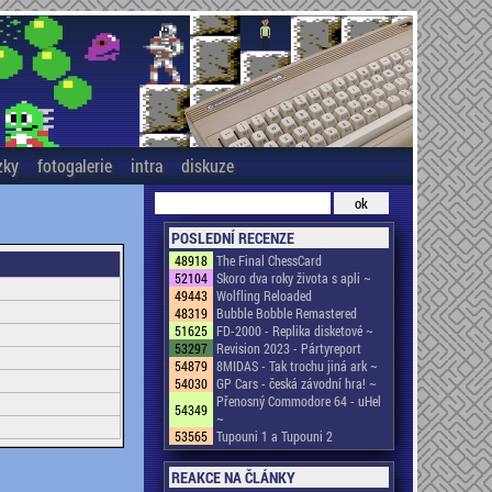
zky
fotogalerie
intra
diskuze
POSLEDNÍ RECENZE
48918
The Final ChessCard
52104
Skoro dva roky života s apli ~
49443
Wolfling Reloaded
48319
Bubble Bobble Remastered
51625
FD-2000 - Replika disketové ~
53297
Revision 2023 - Pártyreport
54879
8MIDAS - Tak trochu jiná ark ~
54030
GP Cars - česká závodní hra! ~
Přenosný Commodore 64 - uHel
54349
~
53565
Tupouni 1 a Tupouni 2
REAKCE NA ČLÁNKY