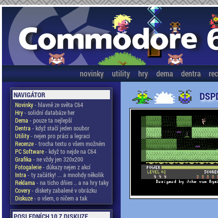
novinky
utility
hry
dema
dentra
re
DSPD
NAVIGÁTOR
Novinky
- hlavně ze světa C64
Hry
- solidní databáze her
Dema
- pouze ta nejlepší
Dentra
- když stačí jeden soubor
Utility
- nejen pro práci a legraci
Recenze
- trocha textu o všem možném
PC Software
- když to nejde na C64
Grafika
- ne vždy jen 320x200
Fotogalerie
- důkazy nejen z akcí
Intra
- ty začátky! ... a mnohdy několik
Reklama
- na ticho dňies .. a na hry taky
Covery
- diskety zabalené v obrázku
Diskuze
- o všem, o ničem a tak
POSLEDNÍCH 10 Z DISKUZE