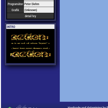
Programátor
Peter Diehm
Grafik
(Unknown)
detail hry
INTRO
Hardcode and datamining by 