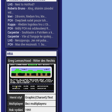
LHS
- Není to HotRod?
Roberto Bruno
- Ahoj, sháním závodní
vid...
kiwi
- Zdravim, hledam hru, kte...
PCH
- DeepSeek našel pouze toh...
Kuppa
- Hledám logickou hru z C6...
PCH
- Mdlý PCH má odzkoušený R...
Carpenter
- Souhlasím s Patrikem a k...
Carpenter
- Vše už funguje ke spokoj...
LHS
- Nerozporuju. Jen mě poba...
PCH
- Mas dve moznosti. 1. bu...
HRA
Greg Lemon/Hood - Ritter des Rechts
Herní styl
Graphic(Charset)/Text
Multiplayer
Bez multiplayeru
Rok vydání
1991