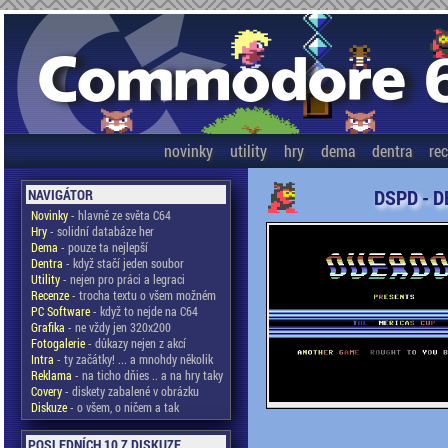
novinky
utility
hry
dema
dentra
re
DSPD - D
NAVIGÁTOR
Novinky
- hlavně ze světa C64
Hry
- solidní databáze her
Dema
- pouze ta nejlepší
Dentra
- když stačí jeden soubor
Utility
- nejen pro práci a legraci
Recenze
- trocha textu o všem možném
PC Software
- když to nejde na C64
Grafika
- ne vždy jen 320x200
Fotogalerie
- důkazy nejen z akcí
Intra
- ty začátky! ... a mnohdy několik
Reklama
- na ticho dňies .. a na hry taky
Covery
- diskety zabalené v obrázku
Diskuze
- o všem, o ničem a tak
POSLEDNÍCH 10 Z DISKUZE