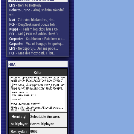
LHS
- Není to HotRod?
Roberto Bruno
- Ahoj, sháním závodní
vid...
kiwi
- Zdravim, hledam hru, kte...
PCH
- DeepSeek našel pouze toh...
Kuppa
- Hledám logickou hru z C6...
PCH
- Mdlý PCH má odzkoušený R...
Carpenter
- Souhlasím s Patrikem a k...
Carpenter
- Vše už funguje ke spokoj...
LHS
- Nerozporuju. Jen mě poba...
PCH
- Mas dve moznosti. 1. bu...
HRA
Killer
Herní styl
Selectable Answers
Multiplayer
Bez multiplayeru
Rok vydání
9992