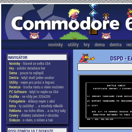
novinky
utility
hry
dema
dentra
re
DSPD - E
NAVIGÁTOR
Novinky
- hlavně ze světa C64
Hry
- solidní databáze her
Dema
- pouze ta nejlepší
Dentra
- když stačí jeden soubor
Utility
- nejen pro práci a legraci
Recenze
- trocha textu o všem možném
PC Software
- když to nejde na C64
Grafika
- ne vždy jen 320x200
Fotogalerie
- důkazy nejen z akcí
Intra
- ty začátky! ... a mnohdy několik
Reklama
- na ticho dňies .. a na hry taky
Covery
- diskety zabalené v obrázku
Diskuze
- o všem, o ničem a tak
POSLEDNÍCH 10 Z DISKUZE