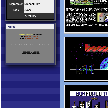
Programátor
Michael Hunt
Grafik
(None)
detail hry
INTRO