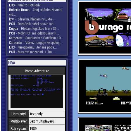
LHS
- Není to HotRod?
Roberto Bruno
- Ahoj, sháním závodní
vid...
kiwi
- Zdravim, hledam hru, kte...
PCH
- DeepSeek našel pouze toh...
Kuppa
- Hledám logickou hru z C6...
PCH
- Mdlý PCH má odzkoušený R...
Carpenter
- Souhlasím s Patrikem a k...
Carpenter
- Vše už funguje ke spokoj...
LHS
- Nerozporuju. Jen mě poba...
PCH
- Mas dve moznosti. 1. bu...
HRA
Porno Adventure
Herní styl
Text only
Multiplayer
Bez multiplayeru
Rok vydání
1989