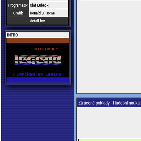
Programátor
Olaf Lubeck
Grafik
Ronald B. Rome
detail hry
INTRO
Ztracené poklady - Hudební nauka 