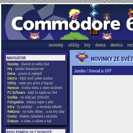
novinky
utility
hry
dema
dentra
re
NOVINKY ZE SVĚ
NAVIGÁTOR
Novinky
- hlavně ze světa C64
Hry
- solidní databáze her
Jumbo / Unreal is OFF
Dema
- pouze ta nejlepší
Dentra
- když stačí jeden soubor
Utility
- nejen pro práci a legraci
Recenze
- trocha textu o všem možném
PC Software
- když to nejde na C64
Grafika
- ne vždy jen 320x200
Fotogalerie
- důkazy nejen z akcí
Intra
- ty začátky! ... a mnohdy několik
Reklama
- na ticho dňies .. a na hry taky
Covery
- diskety zabalené v obrázku
Diskuze
- o všem, o ničem a tak
POSLEDNÍCH 10 Z DISKUZE