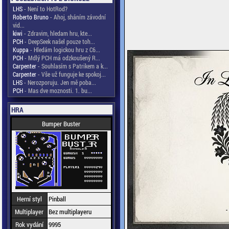
LHS
- Není to HotRod?
Roberto Bruno
- Ahoj, sháním závodní
vid...
kiwi
- Zdravim, hledam hru, kte...
PCH
- DeepSeek našel pouze toh...
Kuppa
- Hledám logickou hru z C6...
PCH
- Mdlý PCH má odzkoušený R...
Carpenter
- Souhlasím s Patrikem a k...
Carpenter
- Vše už funguje ke spokoj...
LHS
- Nerozporuju. Jen mě poba...
PCH
- Mas dve moznosti. 1. bu...
HRA
Bumper Buster
Herní styl
Pinball
Multiplayer
Bez multiplayeru
Rok vydání
9995