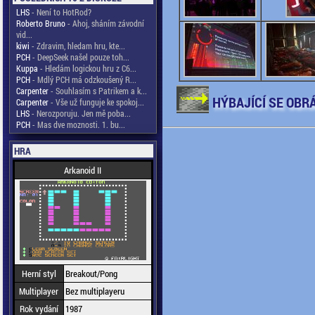
LHS
- Není to HotRod?
Roberto Bruno
- Ahoj, sháním závodní
vid...
kiwi
- Zdravim, hledam hru, kte...
PCH
- DeepSeek našel pouze toh...
Kuppa
- Hledám logickou hru z C6...
PCH
- Mdlý PCH má odzkoušený R...
Carpenter
- Souhlasím s Patrikem a k...
HÝBAJÍCÍ SE OBR
Carpenter
- Vše už funguje ke spokoj...
LHS
- Nerozporuju. Jen mě poba...
PCH
- Mas dve moznosti. 1. bu...
HRA
Arkanoid II
Herní styl
Breakout/Pong
Multiplayer
Bez multiplayeru
Rok vydání
1987