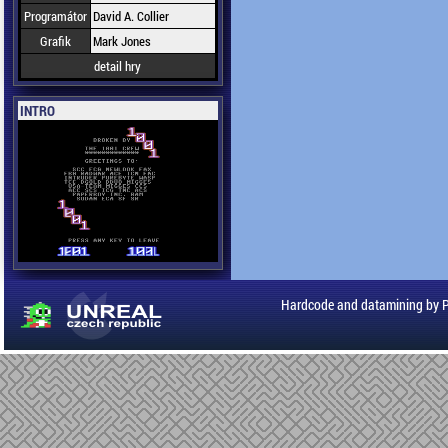
Programátor
David A. Collier
Grafik
Mark Jones
detail hry
INTRO
Hardcode and datamining by 