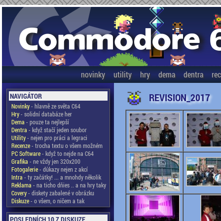
novinky
utility
hry
dema
dentra
re
REVISION_2017
NAVIGÁTOR
Novinky
- hlavně ze světa C64
Hry
- solidní databáze her
Dema
- pouze ta nejlepší
Dentra
- když stačí jeden soubor
Utility
- nejen pro práci a legraci
Recenze
- trocha textu o všem možném
PC Software
- když to nejde na C64
Grafika
- ne vždy jen 320x200
Fotogalerie
- důkazy nejen z akcí
Intra
- ty začátky! ... a mnohdy několik
Reklama
- na ticho dňies .. a na hry taky
Covery
- diskety zabalené v obrázku
Diskuze
- o všem, o ničem a tak
POSLEDNÍCH 10 Z DISKUZE