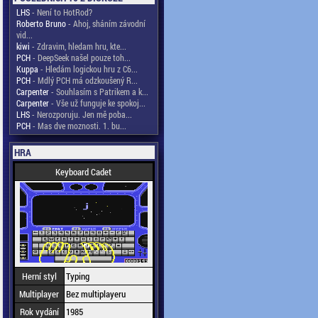
LHS
- Není to HotRod?
Roberto Bruno
- Ahoj, sháním závodní
vid...
kiwi
- Zdravim, hledam hru, kte...
PCH
- DeepSeek našel pouze toh...
Kuppa
- Hledám logickou hru z C6...
PCH
- Mdlý PCH má odzkoušený R...
Carpenter
- Souhlasím s Patrikem a k...
Carpenter
- Vše už funguje ke spokoj...
LHS
- Nerozporuju. Jen mě poba...
PCH
- Mas dve moznosti. 1. bu...
HRA
Keyboard Cadet
Herní styl
Typing
Multiplayer
Bez multiplayeru
Rok vydání
1985