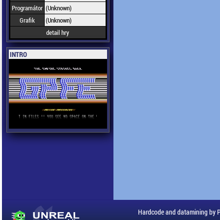
Programátor
(Unknown)
Grafik
(Unknown)
detail hry
INTRO
Hardcode and datamining by 