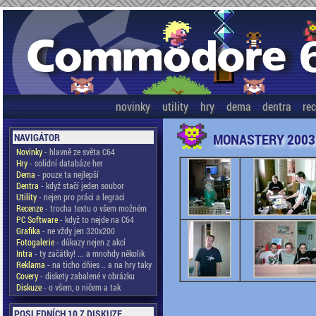
novinky
utility
hry
dema
dentra
re
MONASTERY 2003
NAVIGÁTOR
Novinky
- hlavně ze světa C64
Hry
- solidní databáze her
Dema
- pouze ta nejlepší
Dentra
- když stačí jeden soubor
Utility
- nejen pro práci a legraci
Recenze
- trocha textu o všem možném
PC Software
- když to nejde na C64
Grafika
- ne vždy jen 320x200
Fotogalerie
- důkazy nejen z akcí
Intra
- ty začátky! ... a mnohdy několik
Reklama
- na ticho dňies .. a na hry taky
Covery
- diskety zabalené v obrázku
Diskuze
- o všem, o ničem a tak
POSLEDNÍCH 10 Z DISKUZE