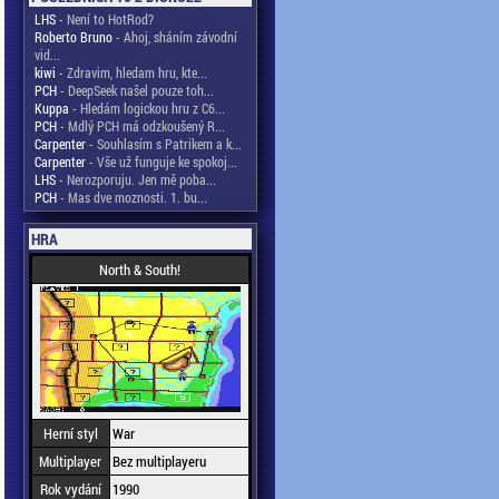
LHS
- Není to HotRod?
Roberto Bruno
- Ahoj, sháním závodní
vid...
kiwi
- Zdravim, hledam hru, kte...
PCH
- DeepSeek našel pouze toh...
Kuppa
- Hledám logickou hru z C6...
PCH
- Mdlý PCH má odzkoušený R...
Carpenter
- Souhlasím s Patrikem a k...
Carpenter
- Vše už funguje ke spokoj...
LHS
- Nerozporuju. Jen mě poba...
PCH
- Mas dve moznosti. 1. bu...
HRA
North & South!
Herní styl
War
Multiplayer
Bez multiplayeru
Rok vydání
1990