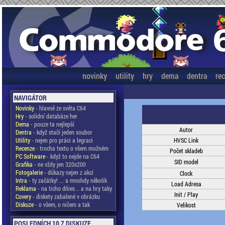
novinky
utility
hry
dema
dentra
re
NAVIGÁTOR
Novinky
- hlavně ze světa C64
Hry
- solidní databáze her
Dema
- pouze ta nejlepší
Autor
Dentra
- když stačí jeden soubor
Utility
- nejen pro práci a legraci
HVSC Link
Recenze
- trocha textu o všem možném
Počet skladeb
PC Software
- když to nejde na C64
SID model
Grafika
- ne vždy jen 320x200
Fotogalerie
- důkazy nejen z akcí
Clock
Intra
- ty začátky! ... a mnohdy několik
Load Adresa
Reklama
- na ticho dňies .. a na hry taky
Init / Play
Covery
- diskety zabalené v obrázku
Diskuze
- o všem, o ničem a tak
Velikost
POSLEDNÍCH 10 Z DISKUZE