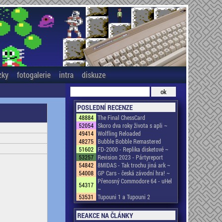
zky
fotogalerie
intra
diskuze
POSLEDNÍ RECENZE
48884
The Final ChessCard
52054
Skoro dva roky života s apli ~
49414
Wolfling Reloaded
48275
Bubble Bobble Remastered
51602
FD-2000 - Replika disketové ~
53257
Revision 2023 - Pártyreport
54842
8MIDAS - Tak trochu jiná ark ~
54008
GP Cars - česká závodní hra! ~
Přenosný Commodore 64 - uHel
54317
~
53531
Tupouni 1 a Tupouni 2
REAKCE NA ČLÁNKY