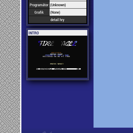
Programátor
(Unknown)
Grafik
(None)
detail hry
INTRO