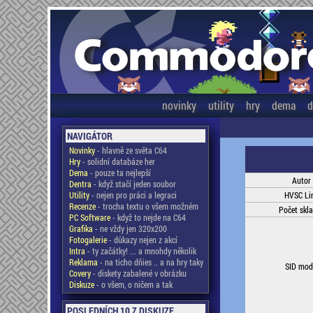
novinky
utility
hry
dema
d
NAVIGÁTOR
Novinky
- hlavně ze světa C64
Hry
- solidní databáze her
Dema
- pouze ta nejlepší
Autor
Dentra
- když stačí jeden soubor
Utility
- nejen pro práci a legraci
HVSC Li
Recenze
- trocha textu o všem možném
Počet skl
PC Software
- když to nejde na C64
Grafika
- ne vždy jen 320x200
Fotogalerie
- důkazy nejen z akcí
Intra
- ty začátky! ... a mnohdy několik
Reklama
- na ticho dňies .. a na hry taky
SID mod
Covery
- diskety zabalené v obrázku
Diskuze
- o všem, o ničem a tak
POSLEDNÍCH 10 Z DISKUZE