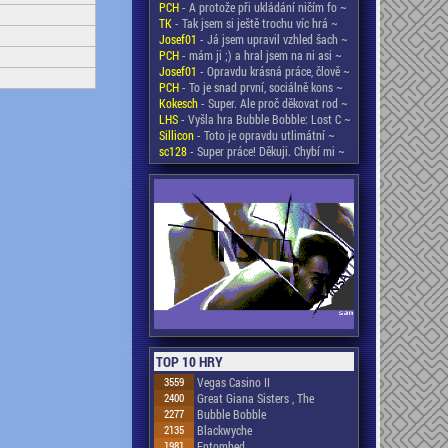
PCH
- A protože při ukládání ničím fo ~
TK
- Tak jsem si ještě trochu víc hrá ~
Josef01
- Já jsem upravil vzhled šach ~
PCH
- mám ji ;) a hral jsem na ni asi ~
Josef01
- Opravdu krásná práce, člově ~
PCH
- To je snad první, sociálně kons ~
Kokesch
- Super. Ale proč děkovat rod ~
LHS
- Vyšla hra Bubble Bobble: Lost C ~
Sillicon
- Toto je opravdu utlimátní ~
sc128
- Super práce! Děkuji. Chybí mi ~
TOP 10 HRY
3559
Vegas Casino II
2400
Great Giana Sisters , The
2277
Bubble Bobble
2135
Blackwyche
1981
Entombed