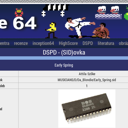
entra
recenze
inception64
HighScore
DSPD
literatura
obrá
DSPD - (SID)ovka
Early Spring
Attila Szõke
nk
MUSICIANS/D/Da_Blondie/Early_Spring.sid
adeb
1
el