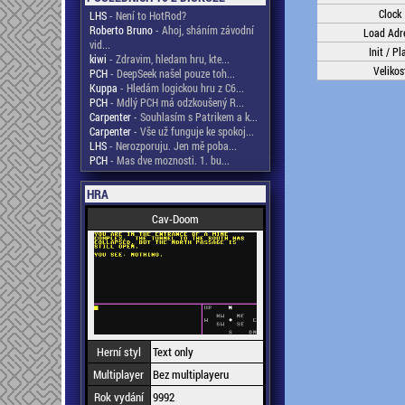
Clock
LHS
- Není to HotRod?
Roberto Bruno
- Ahoj, sháním závodní
Load Adr
vid...
Init / Pl
kiwi
- Zdravim, hledam hru, kte...
Velikos
PCH
- DeepSeek našel pouze toh...
Kuppa
- Hledám logickou hru z C6...
PCH
- Mdlý PCH má odzkoušený R...
Carpenter
- Souhlasím s Patrikem a k...
Carpenter
- Vše už funguje ke spokoj...
LHS
- Nerozporuju. Jen mě poba...
PCH
- Mas dve moznosti. 1. bu...
HRA
Cav-Doom
Herní styl
Text only
Multiplayer
Bez multiplayeru
Rok vydání
9992