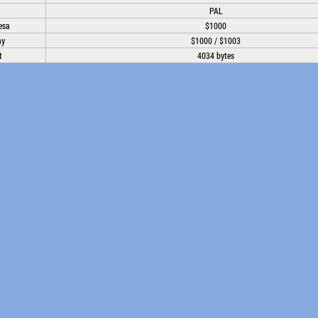
PAL
esa
$1000
ay
$1000 / $1003
t
4034 bytes