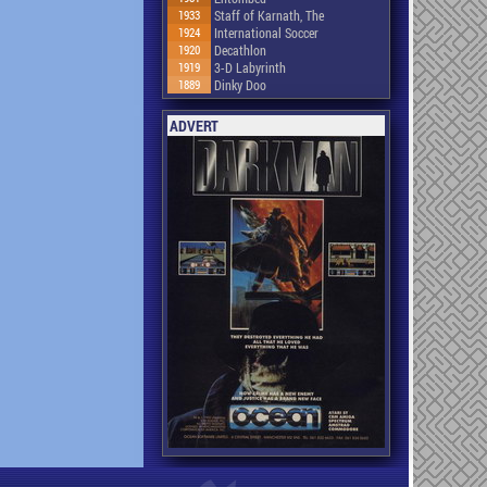
1933
Staff of Karnath, The
1924
International Soccer
1920
Decathlon
1919
3-D Labyrinth
1889
Dinky Doo
ADVERT