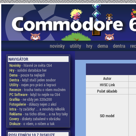
novinky
utility
hry
dema
dentra
re
NAVIGÁTOR
Novinky
- hlavně ze světa C64
Hry
- solidní databáze her
Dema
- pouze ta nejlepší
Autor
Dentra
- když stačí jeden soubor
Utility
- nejen pro práci a legraci
HVSC Link
Recenze
- trocha textu o všem možném
Počet skladeb
PC Software
- když to nejde na C64
Grafika
- ne vždy jen 320x200
Fotogalerie
- důkazy nejen z akcí
Intra
- ty začátky! ... a mnohdy několik
Reklama
- na ticho dňies .. a na hry taky
SID model
Covery
- diskety zabalené v obrázku
Diskuze
- o všem, o ničem a tak
POSLEDNÍCH 10 Z DISKUZE