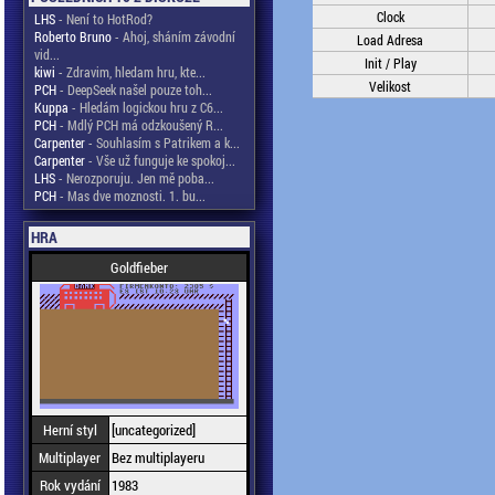
Clock
LHS
- Není to HotRod?
Roberto Bruno
- Ahoj, sháním závodní
Load Adresa
vid...
Init / Play
kiwi
- Zdravim, hledam hru, kte...
Velikost
PCH
- DeepSeek našel pouze toh...
Kuppa
- Hledám logickou hru z C6...
PCH
- Mdlý PCH má odzkoušený R...
Carpenter
- Souhlasím s Patrikem a k...
Carpenter
- Vše už funguje ke spokoj...
LHS
- Nerozporuju. Jen mě poba...
PCH
- Mas dve moznosti. 1. bu...
HRA
Goldfieber
Herní styl
[uncategorized]
Multiplayer
Bez multiplayeru
Rok vydání
1983