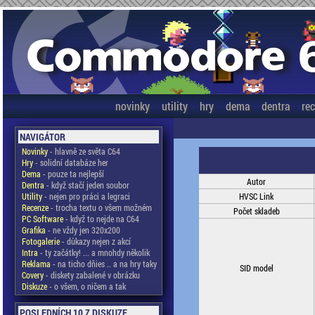
novinky
utility
hry
dema
dentra
re
NAVIGÁTOR
Novinky
- hlavně ze světa C64
Hry
- solidní databáze her
Dema
- pouze ta nejlepší
Autor
Dentra
- když stačí jeden soubor
Utility
- nejen pro práci a legraci
HVSC Link
Recenze
- trocha textu o všem možném
Počet skladeb
PC Software
- když to nejde na C64
Grafika
- ne vždy jen 320x200
Fotogalerie
- důkazy nejen z akcí
Intra
- ty začátky! ... a mnohdy několik
Reklama
- na ticho dňies .. a na hry taky
SID model
Covery
- diskety zabalené v obrázku
Diskuze
- o všem, o ničem a tak
POSLEDNÍCH 10 Z DISKUZE