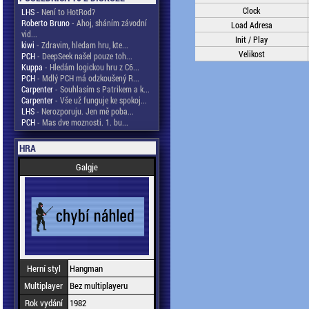
Clock
LHS
- Není to HotRod?
Roberto Bruno
- Ahoj, sháním závodní
Load Adresa
vid...
Init / Play
kiwi
- Zdravim, hledam hru, kte...
Velikost
PCH
- DeepSeek našel pouze toh...
Kuppa
- Hledám logickou hru z C6...
PCH
- Mdlý PCH má odzkoušený R...
Carpenter
- Souhlasím s Patrikem a k...
Carpenter
- Vše už funguje ke spokoj...
LHS
- Nerozporuju. Jen mě poba...
PCH
- Mas dve moznosti. 1. bu...
HRA
Galgje
Herní styl
Hangman
Multiplayer
Bez multiplayeru
Rok vydání
1982