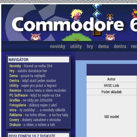
novinky
utility
hry
dema
dentra
re
NAVIGÁTOR
Novinky
- hlavně ze světa C64
Hry
- solidní databáze her
Dema
- pouze ta nejlepší
Autor
Dentra
- když stačí jeden soubor
Utility
- nejen pro práci a legraci
HVSC Link
Recenze
- trocha textu o všem možném
Počet skladeb
PC Software
- když to nejde na C64
Grafika
- ne vždy jen 320x200
Fotogalerie
- důkazy nejen z akcí
Intra
- ty začátky! ... a mnohdy několik
Reklama
- na ticho dňies .. a na hry taky
SID model
Covery
- diskety zabalené v obrázku
Diskuze
- o všem, o ničem a tak
POSLEDNÍCH 10 Z DISKUZE