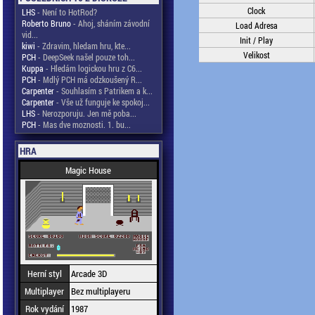
Clock
LHS
- Není to HotRod?
Roberto Bruno
- Ahoj, sháním závodní
Load Adresa
vid...
Init / Play
kiwi
- Zdravim, hledam hru, kte...
Velikost
PCH
- DeepSeek našel pouze toh...
Kuppa
- Hledám logickou hru z C6...
PCH
- Mdlý PCH má odzkoušený R...
Carpenter
- Souhlasím s Patrikem a k...
Carpenter
- Vše už funguje ke spokoj...
LHS
- Nerozporuju. Jen mě poba...
PCH
- Mas dve moznosti. 1. bu...
HRA
Magic House
Herní styl
Arcade 3D
Multiplayer
Bez multiplayeru
Rok vydání
1987