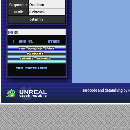
Programátor
Esa Heino
Grafik
(Unknown)
detail hry
INTRO
Hardcode and datamining by 