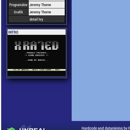
Programátor
Jeremy Thorne
Grafik
Jeremy Thorne
detail hry
INTRO
Hardcode and datamining by 