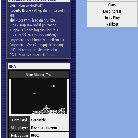
Clock
LHS
- Není to HotRod?
Roberto Bruno
- Ahoj, sháním závodní
Load Adresa
vid...
Init / Play
kiwi
- Zdravim, hledam hru, kte...
Velikost
PCH
- DeepSeek našel pouze toh...
Kuppa
- Hledám logickou hru z C6...
PCH
- Mdlý PCH má odzkoušený R...
Carpenter
- Souhlasím s Patrikem a k...
Carpenter
- Vše už funguje ke spokoj...
LHS
- Nerozporuju. Jen mě poba...
PCH
- Mas dve moznosti. 1. bu...
HRA
Nine Moons, The
Herní styl
Scramble
Multiplayer
Bez multiplayeru
Rok vydání
9992