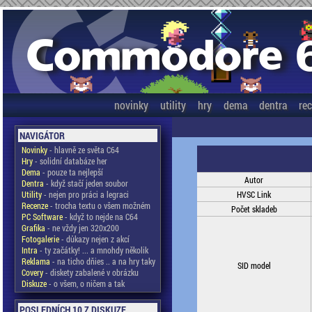
novinky
utility
hry
dema
dentra
re
NAVIGÁTOR
Novinky
- hlavně ze světa C64
Hry
- solidní databáze her
Dema
- pouze ta nejlepší
Autor
Dentra
- když stačí jeden soubor
Utility
- nejen pro práci a legraci
HVSC Link
Recenze
- trocha textu o všem možném
Počet skladeb
PC Software
- když to nejde na C64
Grafika
- ne vždy jen 320x200
Fotogalerie
- důkazy nejen z akcí
Intra
- ty začátky! ... a mnohdy několik
Reklama
- na ticho dňies .. a na hry taky
SID model
Covery
- diskety zabalené v obrázku
Diskuze
- o všem, o ničem a tak
POSLEDNÍCH 10 Z DISKUZE