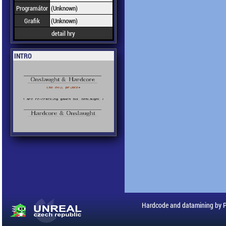
Programátor
(Unknown)
Grafik
(Unknown)
detail hry
INTRO
Hardcode and datamining by 