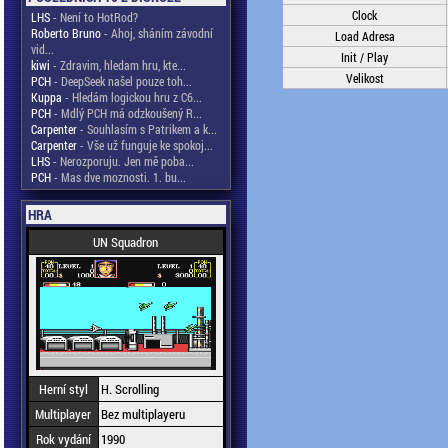
Clock
LHS
- Není to HotRod?
Roberto Bruno
- Ahoj, sháním závodní
Load Adresa
vid...
Init / Play
kiwi
- Zdravim, hledam hru, kte...
Velikost
PCH
- DeepSeek našel pouze toh...
Kuppa
- Hledám logickou hru z C6...
PCH
- Mdlý PCH má odzkoušený R...
Carpenter
- Souhlasím s Patrikem a k...
Carpenter
- Vše už funguje ke spokoj...
LHS
- Nerozporuju. Jen mě poba...
PCH
- Mas dve moznosti. 1. bu...
HRA
UN Squadron
Herní styl
H. Scrolling
Multiplayer
Bez multiplayeru
Rok vydání
1990