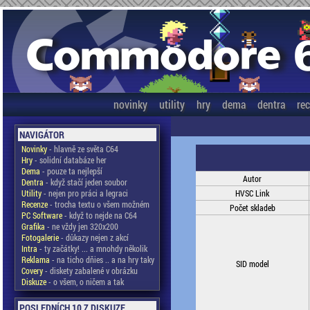
novinky
utility
hry
dema
dentra
re
NAVIGÁTOR
Novinky
- hlavně ze světa C64
Hry
- solidní databáze her
Dema
- pouze ta nejlepší
Autor
Dentra
- když stačí jeden soubor
Utility
- nejen pro práci a legraci
HVSC Link
Recenze
- trocha textu o všem možném
Počet skladeb
PC Software
- když to nejde na C64
Grafika
- ne vždy jen 320x200
Fotogalerie
- důkazy nejen z akcí
Intra
- ty začátky! ... a mnohdy několik
Reklama
- na ticho dňies .. a na hry taky
SID model
Covery
- diskety zabalené v obrázku
Diskuze
- o všem, o ničem a tak
POSLEDNÍCH 10 Z DISKUZE