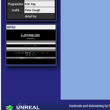
Programátor
R.M. Kay
Grafik
Peter Gough
detail hry
INTRO
Hardcode and datamining by 