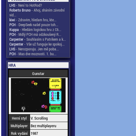
LHS
- Není to HotRod?
Roberto Bruno
- Ahoj, sháním závodní
vid...
kiwi
- Zdravim, hledam hru, kte...
PCH
- DeepSeek našel pouze toh...
Kuppa
- Hledám logickou hru z C6...
PCH
- Mdlý PCH má odzkoušený R...
Carpenter
- Souhlasím s Patrikem a k...
Carpenter
- Vše už funguje ke spokoj...
LHS
- Nerozporuju. Jen mě poba...
PCH
- Mas dve moznosti. 1. bu...
HRA
Gunstar
Herní styl
V. Scrolling
Multiplayer
Bez multiplayeru
Rok vydání
1987