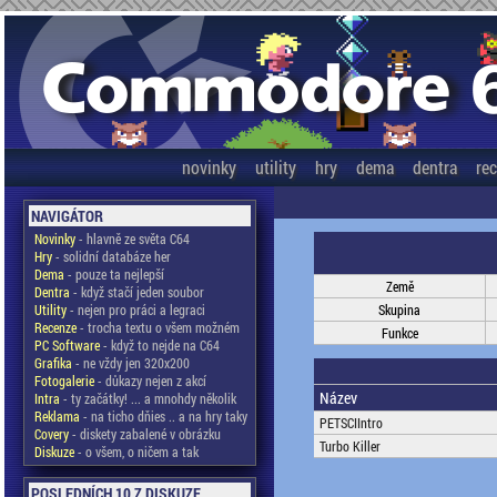
novinky
utility
hry
dema
dentra
re
NAVIGÁTOR
Novinky
- hlavně ze světa C64
Hry
- solidní databáze her
Dema
- pouze ta nejlepší
Země
Dentra
- když stačí jeden soubor
Utility
- nejen pro práci a legraci
Skupina
Recenze
- trocha textu o všem možném
Funkce
PC Software
- když to nejde na C64
Grafika
- ne vždy jen 320x200
Fotogalerie
- důkazy nejen z akcí
Název
Intra
- ty začátky! ... a mnohdy několik
Reklama
- na ticho dňies .. a na hry taky
PETSCIIntro
Covery
- diskety zabalené v obrázku
Turbo Killer
Diskuze
- o všem, o ničem a tak
POSLEDNÍCH 10 Z DISKUZE