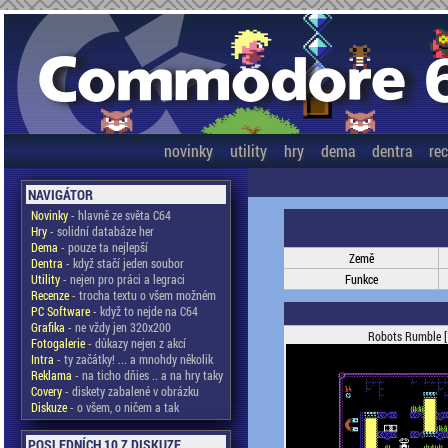
novinky
utility
hry
dema
dentra
re
NAVIGÁTOR
Novinky
- hlavně ze světa C64
Hry
- solidní databáze her
Dema
- pouze ta nejlepší
Země
Dentra
- když stačí jeden soubor
Utility
- nejen pro práci a legraci
Funkce
Recenze
- trocha textu o všem možném
PC Software
- když to nejde na C64
Grafika
- ne vždy jen 320x200
Robots Rumble [
Fotogalerie
- důkazy nejen z akcí
Intra
- ty začátky! ... a mnohdy několik
Reklama
- na ticho dňies .. a na hry taky
Covery
- diskety zabalené v obrázku
Diskuze
- o všem, o ničem a tak
POSLEDNÍCH 10 Z DISKUZE