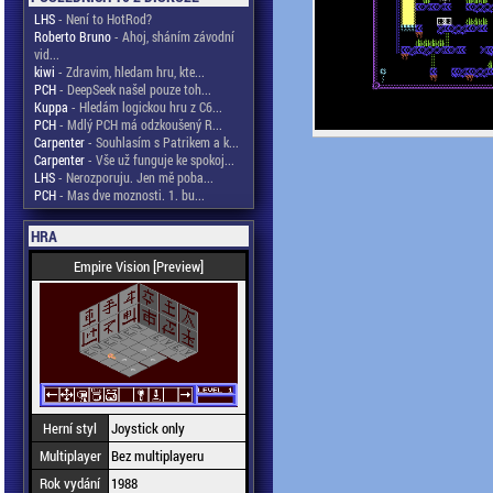
LHS
- Není to HotRod?
Roberto Bruno
- Ahoj, sháním závodní
vid...
kiwi
- Zdravim, hledam hru, kte...
PCH
- DeepSeek našel pouze toh...
Kuppa
- Hledám logickou hru z C6...
PCH
- Mdlý PCH má odzkoušený R...
Carpenter
- Souhlasím s Patrikem a k...
Carpenter
- Vše už funguje ke spokoj...
LHS
- Nerozporuju. Jen mě poba...
PCH
- Mas dve moznosti. 1. bu...
HRA
Empire Vision [Preview]
Herní styl
Joystick only
Multiplayer
Bez multiplayeru
Rok vydání
1988