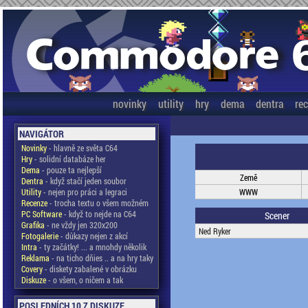
novinky
utility
hry
dema
dentra
re
NAVIGÁTOR
Novinky
- hlavně ze světa C64
Hry
- solidní databáze her
Dema
- pouze ta nejlepší
Země
Dentra
- když stačí jeden soubor
Utility
- nejen pro práci a legraci
WWW
Recenze
- trocha textu o všem možném
PC Software
- když to nejde na C64
Scener
Grafika
- ne vždy jen 320x200
Ned Ryker
Fotogalerie
- důkazy nejen z akcí
Intra
- ty začátky! ... a mnohdy několik
Reklama
- na ticho dňies .. a na hry taky
Covery
- diskety zabalené v obrázku
Diskuze
- o všem, o ničem a tak
POSLEDNÍCH 10 Z DISKUZE