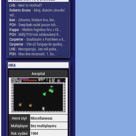
LHS
- Není to HotRod?
Roberto Bruno
- Ahoj, sháním závodní
vid...
kiwi
- Zdravim, hledam hru, kte...
PCH
- DeepSeek našel pouze toh...
Kuppa
- Hledám logickou hru z C6...
PCH
- Mdlý PCH má odzkoušený R...
Carpenter
- Souhlasím s Patrikem a k...
Carpenter
- Vše už funguje ke spokoj...
LHS
- Nerozporuju. Jen mě poba...
PCH
- Mas dve moznosti. 1. bu...
HRA
Ancipital
Herní styl
Miscellaneous
Multiplayer
Bez multiplayeru
Rok vydání
1984