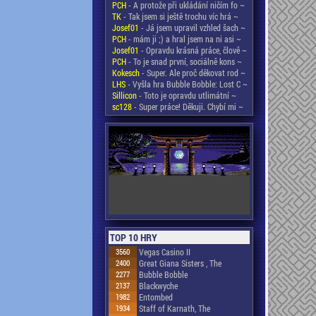
PCH
- A protože při ukládání ničím fo ~
TK
- Tak jsem si ještě trochu víc hrá ~
Josef01
- Já jsem upravil vzhled šach ~
PCH
- mám ji ;) a hral jsem na ni asi ~
Josef01
- Opravdu krásná práce, člově ~
PCH
- To je snad první, sociálně kons ~
Kokesch
- Super. Ale proč děkovat rod ~
LHS
- Vyšla hra Bubble Bobble: Lost C ~
Sillicon
- Toto je opravdu utlimátní ~
sc128
- Super práce! Děkuji. Chybí mi ~
TOP 10 HRY
3560
Vegas Casino II
2400
Great Giana Sisters , The
2277
Bubble Bobble
2137
Blackwyche
1982
Entombed
1934
Staff of Karnath, The