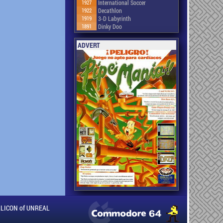
1927
International Soccer
1922
Decathlon
1919
3-D Labyrinth
1891
Dinky Doo
ADVERT
ILLICON of UNREAL