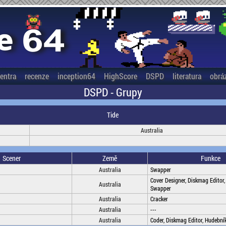
entra
recenze
inception64
HighScore
DSPD
literatura
obrá
DSPD - Grupy
Tide
Australia
Scener
Země
Funkce
Australia
Swapper
Cover Designer, Diskmag Editor,
Australia
Swapper
Australia
Cracker
Australia
---
Australia
Coder, Diskmag Editor, Hudební