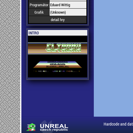
Programátor
Eduard Wittig
Grafik
(Unknown)
detail hry
INTRO
Hardcode and dat