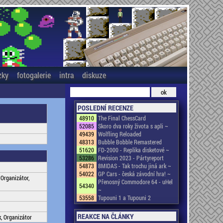
zky
fotogalerie
intra
diskuze
POSLEDNÍ RECENZE
48910
The Final ChessCard
52085
Skoro dva roky života s apli ~
49439
Wolfling Reloaded
48313
Bubble Bobble Remastered
51620
FD-2000 - Replika disketové ~
53286
Revision 2023 - Pártyreport
54873
8MIDAS - Tak trochu jiná ark ~
54022
GP Cars - česká závodní hra! ~
 Organizátor,
Přenosný Commodore 64 - uHel
54340
~
53558
Tupouni 1 a Tupouni 2
REAKCE NA ČLÁNKY
k, Organizátor