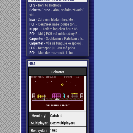
LHS
- Není to HotRod?
Roberto Bruno
- Ahoj, sháním závodní
vid...
kiwi
- Zdravim, hledam hru, kte...
PCH
- DeepSeek našel pouze toh...
Kuppa
- Hledám logickou hru z C6...
PCH
- Mdlý PCH má odzkoušený R...
Carpenter
- Souhlasím s Patrikem a k...
Carpenter
- Vše už funguje ke spokoj...
LHS
- Nerozporuju. Jen mě poba...
PCH
- Mas dve moznosti. 1. bu...
HRA
Schotter
Herní styl
Catch it
Multiplayer
Bez multiplayeru
Rok vydání
1986