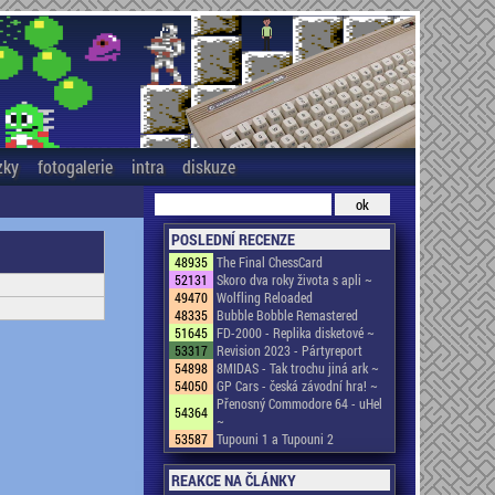
zky
fotogalerie
intra
diskuze
POSLEDNÍ RECENZE
48935
The Final ChessCard
52131
Skoro dva roky života s apli ~
49470
Wolfling Reloaded
48335
Bubble Bobble Remastered
51645
FD-2000 - Replika disketové ~
53317
Revision 2023 - Pártyreport
54898
8MIDAS - Tak trochu jiná ark ~
54050
GP Cars - česká závodní hra! ~
Přenosný Commodore 64 - uHel
54364
~
53587
Tupouni 1 a Tupouni 2
REAKCE NA ČLÁNKY