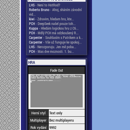
LHS
- Není to HotRod?
Roberto Bruno
- Ahoj, sháním závodní
vid...
kiwi
- Zdravim, hledam hru, kte...
PCH
- DeepSeek našel pouze toh...
Kuppa
- Hledám logickou hru z C6...
PCH
- Mdlý PCH má odzkoušený R...
Carpenter
- Souhlasím s Patrikem a k...
Carpenter
- Vše už funguje ke spokoj...
LHS
- Nerozporuju. Jen mě poba...
PCH
- Mas dve moznosti. 1. bu...
HRA
Fade Out
Herní styl
Text only
Multiplayer
Bez multiplayeru
Rok vydání
9992