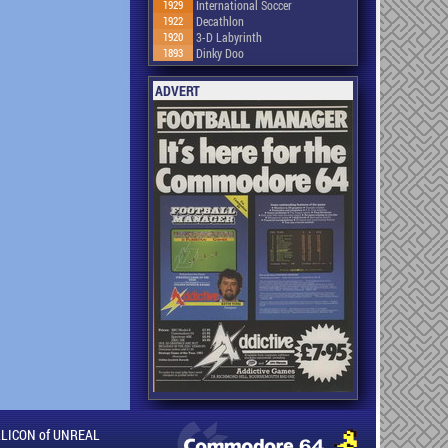
1929
International Soccer
1922
Decathlon
1920
3-D Labyrinth
1893
Dinky Doo
ADVERT
ILLICON of UNREAL