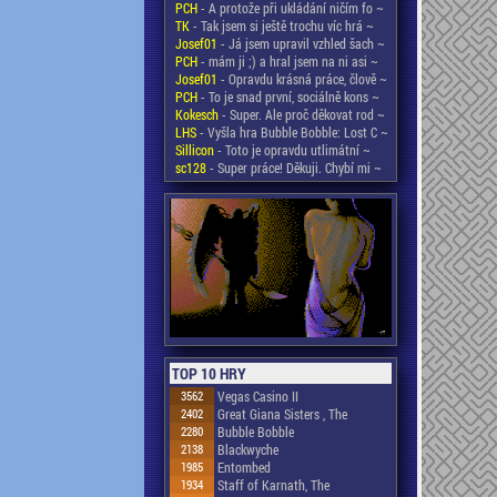
PCH
- A protože při ukládání ničím fo ~
TK
- Tak jsem si ještě trochu víc hrá ~
Josef01
- Já jsem upravil vzhled šach ~
PCH
- mám ji ;) a hral jsem na ni asi ~
Josef01
- Opravdu krásná práce, člově ~
PCH
- To je snad první, sociálně kons ~
Kokesch
- Super. Ale proč děkovat rod ~
LHS
- Vyšla hra Bubble Bobble: Lost C ~
Sillicon
- Toto je opravdu utlimátní ~
sc128
- Super práce! Děkuji. Chybí mi ~
TOP 10 HRY
3562
Vegas Casino II
2402
Great Giana Sisters , The
2280
Bubble Bobble
2138
Blackwyche
1985
Entombed
1934
Staff of Karnath, The