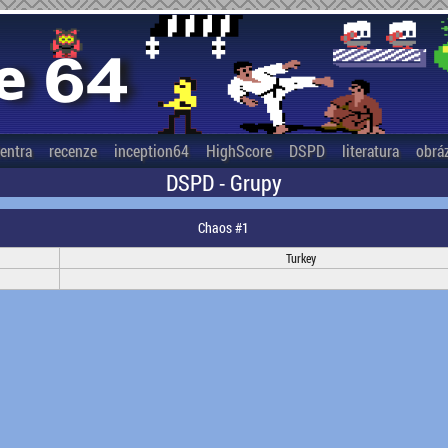
entra
recenze
inception64
HighScore
DSPD
literatura
obrá
DSPD - Grupy
Chaos #1
Turkey