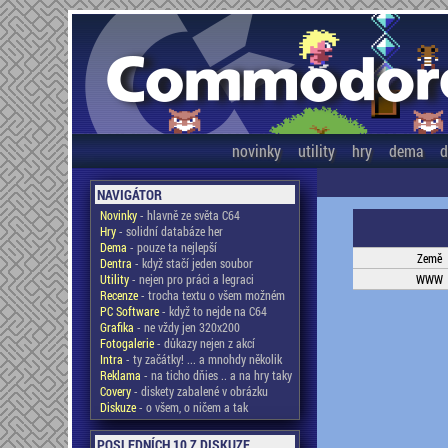
novinky
utility
hry
dema
d
NAVIGÁTOR
Novinky
- hlavně ze světa C64
Hry
- solidní databáze her
Dema
- pouze ta nejlepší
Země
Dentra
- když stačí jeden soubor
Utility
- nejen pro práci a legraci
WWW
Recenze
- trocha textu o všem možném
PC Software
- když to nejde na C64
Grafika
- ne vždy jen 320x200
Fotogalerie
- důkazy nejen z akcí
Intra
- ty začátky! ... a mnohdy několik
Reklama
- na ticho dňies .. a na hry taky
Covery
- diskety zabalené v obrázku
Diskuze
- o všem, o ničem a tak
POSLEDNÍCH 10 Z DISKUZE