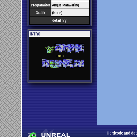
Programátor
Angus Manwaring
Grafik
(None)
detail hry
INTRO
Hardcode and dat