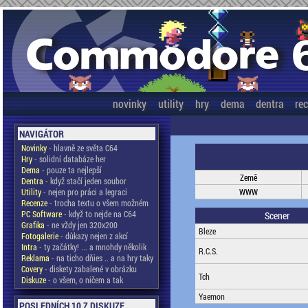
novinky
utility
hry
dema
dentra
re
NAVIGÁTOR
Novinky
- hlavně ze světa C64
Hry
- solidní databáze her
Dema
- pouze ta nejlepší
Země
Dentra
- když stačí jeden soubor
Utility
- nejen pro práci a legraci
WWW
Recenze
- trocha textu o všem možném
PC Software
- když to nejde na C64
Scener
Grafika
- ne vždy jen 320x200
Bleze
Fotogalerie
- důkazy nejen z akcí
Intra
- ty začátky! ... a mnohdy několik
R.C.S.
Reklama
- na ticho dňies .. a na hry taky
Covery
- diskety zabalené v obrázku
Tch
Diskuze
- o všem, o ničem a tak
Yaemon
POSLEDNÍCH 10 Z DISKUZE