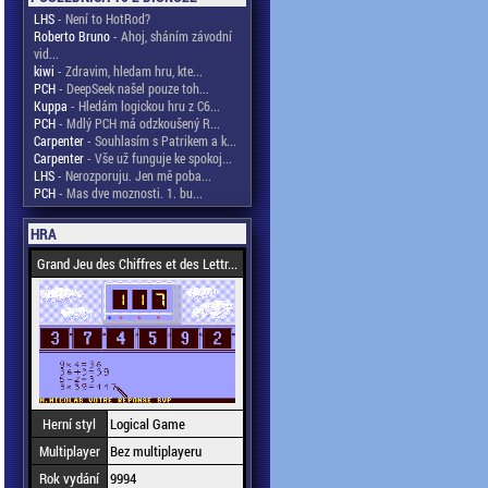
LHS
- Není to HotRod?
Roberto Bruno
- Ahoj, sháním závodní
vid...
kiwi
- Zdravim, hledam hru, kte...
PCH
- DeepSeek našel pouze toh...
Kuppa
- Hledám logickou hru z C6...
PCH
- Mdlý PCH má odzkoušený R...
Carpenter
- Souhlasím s Patrikem a k...
Carpenter
- Vše už funguje ke spokoj...
LHS
- Nerozporuju. Jen mě poba...
PCH
- Mas dve moznosti. 1. bu...
HRA
Grand Jeu des Chiffres et des Lettr...
Herní styl
Logical Game
Multiplayer
Bez multiplayeru
Rok vydání
9994