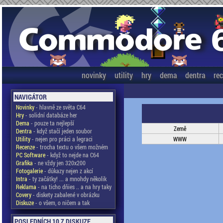
novinky
utility
hry
dema
dentra
re
NAVIGÁTOR
Novinky
- hlavně ze světa C64
Hry
- solidní databáze her
Dema
- pouze ta nejlepší
Země
Dentra
- když stačí jeden soubor
Utility
- nejen pro práci a legraci
WWW
Recenze
- trocha textu o všem možném
PC Software
- když to nejde na C64
Grafika
- ne vždy jen 320x200
Fotogalerie
- důkazy nejen z akcí
Intra
- ty začátky! ... a mnohdy několik
Reklama
- na ticho dňies .. a na hry taky
Covery
- diskety zabalené v obrázku
Diskuze
- o všem, o ničem a tak
POSLEDNÍCH 10 Z DISKUZE