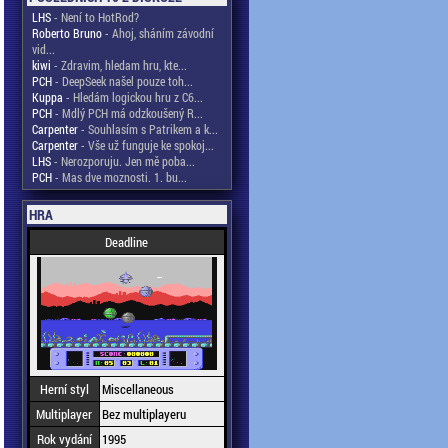
LHS
- Není to HotRod?
Roberto Bruno
- Ahoj, sháním závodní
vid...
kiwi
- Zdravim, hledam hru, kte...
PCH
- DeepSeek našel pouze toh...
Kuppa
- Hledám logickou hru z C6...
PCH
- Mdlý PCH má odzkoušený R...
Carpenter
- Souhlasím s Patrikem a k...
Carpenter
- Vše už funguje ke spokoj...
LHS
- Nerozporuju. Jen mě poba...
PCH
- Mas dve moznosti. 1. bu...
HRA
Deadline
Herní styl
Miscellaneous
Multiplayer
Bez multiplayeru
Rok vydání
1995