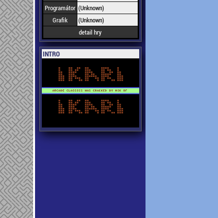
Programátor
(Unknown)
Grafik
(Unknown)
detail hry
INTRO