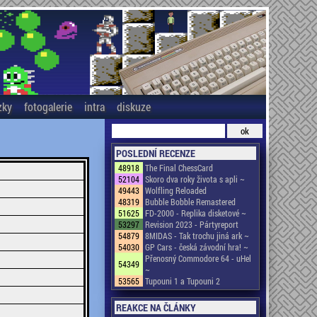
zky
fotogalerie
intra
diskuze
POSLEDNÍ RECENZE
48918
The Final ChessCard
52104
Skoro dva roky života s apli ~
49443
Wolfling Reloaded
48319
Bubble Bobble Remastered
51625
FD-2000 - Replika disketové ~
53297
Revision 2023 - Pártyreport
54879
8MIDAS - Tak trochu jiná ark ~
54030
GP Cars - česká závodní hra! ~
Přenosný Commodore 64 - uHel
54349
~
53565
Tupouni 1 a Tupouni 2
REAKCE NA ČLÁNKY