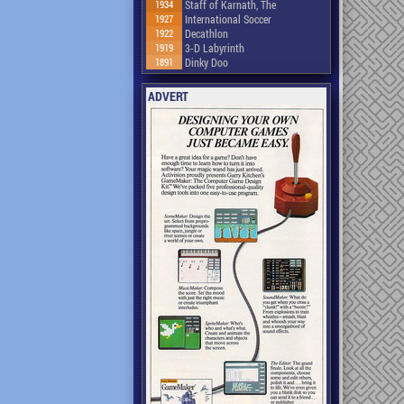
1934
Staff of Karnath, The
1927
International Soccer
1922
Decathlon
1919
3-D Labyrinth
1891
Dinky Doo
ADVERT