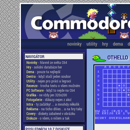
novinky
utility
hry
dema
d
OTHELLO
NAVIGÁTOR
Novinky
- hlavně ze světa C64
Hry
- solidní databáze her
Dema
- pouze ta nejlepší
Dentra
- když stačí jeden soubor
Utility
- nejen pro práci a legraci
Recenze
- trocha textu o všem možném
PC Software
- když to nejde na C64
Grafika
- ne vždy jen 320x200
Fotogalerie
- důkazy nejen z akcí
Intra
- ty začátky! ... a mnohdy několik
Reklama
- na ticho dňies .. a na hry taky
Covery
- diskety zabalené v obrázku
Diskuze
- o všem, o ničem a tak
POSLEDNÍCH 10 Z DISKUZE