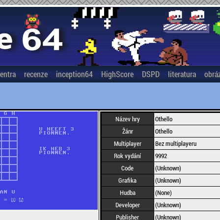
entra
recenze
inception64
HighScore
DSPD
literatura
obrá
Název hry
Othello
Žánr
Othello
Multiplayer
Bez multiplayeru
Rok vydání
9992
Code
(Unknown)
Grafika
(Unknown)
Hudba
(None)
Developer
(Unknown)
Publisher
(Unknown)