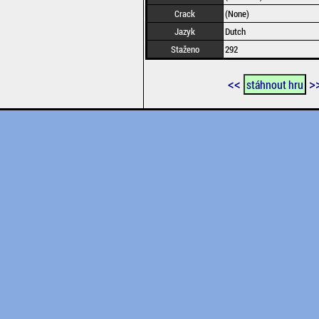
Crack
(None)
Jazyk
Dutch
Staženo
292
<<
>
stáhnout hru