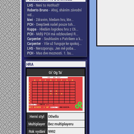
LHS
- Není to HotRod?
Roberto Bruno
- Ahoj, sháním závodní
vid...
kiwi
- Zdravim, hledam hru, kte...
PCH
- DeepSeek našel pouze toh...
Kuppa
- Hledám logickou hru z C6...
PCH
- Mdlý PCH má odzkoušený R...
Carpenter
- Souhlasím s Patrikem a k...
Carpenter
- Vše už funguje ke spokoj...
LHS
- Nerozporuju. Jen mě poba...
PCH
- Mas dve moznosti. 1. bu...
HRA
Gi' Og Ta'
Herní styl
Othello
Multiplayer
Bez multiplayeru
Rok vydání
9992