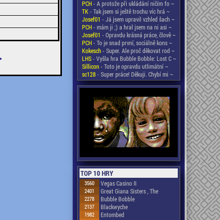
PCH
- A protože při ukládání ničím fo ~
TK
- Tak jsem si ještě trochu víc hrá ~
Josef01
- Já jsem upravil vzhled šach ~
PCH
- mám ji ;) a hral jsem na ni asi ~
Josef01
- Opravdu krásná práce, člově ~
PCH
- To je snad první, sociálně kons ~
Kokesch
- Super. Ale proč děkovat rod ~
>
LHS
- Vyšla hra Bubble Bobble: Lost C ~
Sillicon
- Toto je opravdu utlimátní ~
sc128
- Super práce! Děkuji. Chybí mi ~
TOP 10 HRY
3560
Vegas Casino II
2401
Great Giana Sisters , The
2278
Bubble Bobble
2137
Blackwyche
1982
Entombed