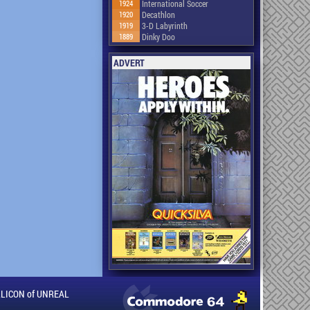
1924
International Soccer
1920
Decathlon
1919
3-D Labyrinth
1889
Dinky Doo
ADVERT
ILLICON of UNREAL