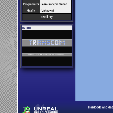
Programátor
Jean-François Séhan
Grafik
(Unknown)
detail hry
INTRO
Hardcode and dat