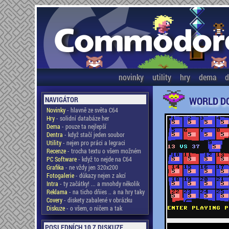
novinky
utility
hry
dema
d
WORLD D
NAVIGÁTOR
Novinky
- hlavně ze světa C64
Hry
- solidní databáze her
Dema
- pouze ta nejlepší
Dentra
- když stačí jeden soubor
Utility
- nejen pro práci a legraci
Recenze
- trocha textu o všem možném
PC Software
- když to nejde na C64
Grafika
- ne vždy jen 320x200
Fotogalerie
- důkazy nejen z akcí
Intra
- ty začátky! ... a mnohdy několik
Reklama
- na ticho dňies .. a na hry taky
Covery
- diskety zabalené v obrázku
Diskuze
- o všem, o ničem a tak
POSLEDNÍCH 10 Z DISKUZE