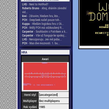
LHS
- Není to HotRod?
Roberto Bruno
- Ahoj, sháním závodní
vid...
kiwi
- Zdravim, hledam hru, kte...
PCH
- DeepSeek našel pouze toh...
Kuppa
- Hledám logickou hru z C6...
PCH
- Mdlý PCH má odzkoušený R...
Carpenter
- Souhlasím s Patrikem a k...
Carpenter
- Vše už funguje ke spokoj...
LHS
- Nerozporuju. Jen mě poba...
PCH
- Mas dve moznosti. 1. bu...
HRA
Awari
Herní styl
[uncategorized]
Multiplayer
Bez multiplayeru
Rok vydání
1985