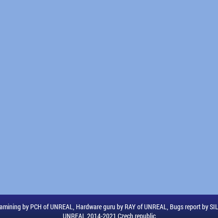
amining by PCH of UNREAL, Hardware guru by RAY of UNREAL, Bugs report by S
UNREAL 2014-2021 Czech republic