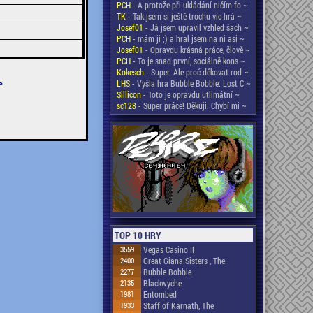
PCH
- A protože při ukládání ničím fo ~
TK
- Tak jsem si ještě trochu víc hrá ~
Josef01
- Já jsem upravil vzhled šach ~
PCH
- mám ji ;) a hral jsem na ni asi ~
Josef01
- Opravdu krásná práce, člově ~
PCH
- To je snad první, sociálně kons ~
Kokesch
- Super. Ale proč děkovat rod ~
>
LHS
- Vyšla hra Bubble Bobble: Lost C ~
Sillicon
- Toto je opravdu utlimátní ~
sc128
- Super práce! Děkuji. Chybí mi ~
TOP 10 HRY
3559
Vegas Casino II
2400
Great Giana Sisters , The
2277
Bubble Bobble
2135
Blackwyche
1981
Entombed
1933
Staff of Karnath, The