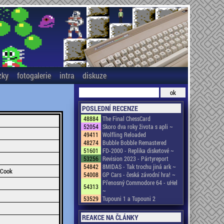
zky
fotogalerie
intra
diskuze
POSLEDNÍ RECENZE
48884
The Final ChessCard
52054
Skoro dva roky života s apli ~
49411
Wolfling Reloaded
48274
Bubble Bobble Remastered
51601
FD-2000 - Replika disketové ~
53256
Revision 2023 - Pártyreport
54842
8MIDAS - Tak trochu jiná ark ~
 Cook
54008
GP Cars - česká závodní hra! ~
Přenosný Commodore 64 - uHel
54313
~
53529
Tupouni 1 a Tupouni 2
REAKCE NA ČLÁNKY