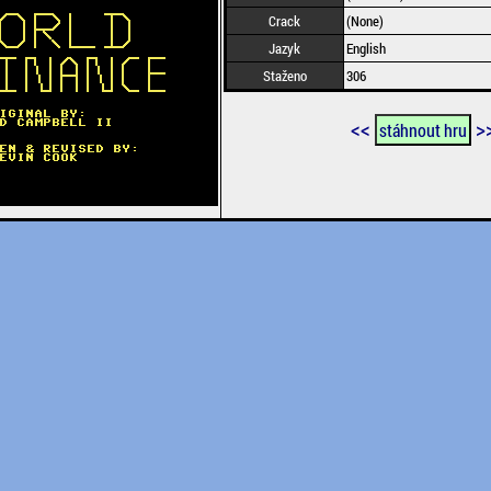
Crack
(None)
Jazyk
English
Staženo
306
<<
>
stáhnout hru