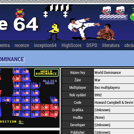
entra
recenze
inception64
HighScore
DSPD
literatura
obrá
OMINANCE
Název hry
World Dominance
Žánr
War
Multiplayer
Bez multiplayeru
Rok vydání
9992
Code
Howard Campbell & Devin
Grafika
(Unknown)
Hudba
(None)
Developer
(Unknown)
Publisher
(Unknown)