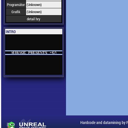
Programátor
(Unknown)
Grafik
(Unknown)
detail hry
INTRO
Hardcode and datamining by 