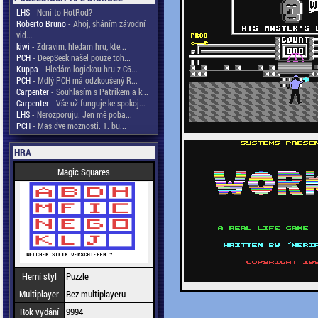
LHS
- Není to HotRod?
Roberto Bruno
- Ahoj, sháním závodní
vid...
kiwi
- Zdravim, hledam hru, kte...
PCH
- DeepSeek našel pouze toh...
Kuppa
- Hledám logickou hru z C6...
PCH
- Mdlý PCH má odzkoušený R...
Carpenter
- Souhlasím s Patrikem a k...
Carpenter
- Vše už funguje ke spokoj...
LHS
- Nerozporuju. Jen mě poba...
PCH
- Mas dve moznosti. 1. bu...
HRA
Magic Squares
Herní styl
Puzzle
Multiplayer
Bez multiplayeru
Rok vydání
9994