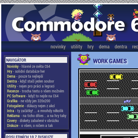
novinky
utility
hry
dema
dentra
re
WORK GAMES
NAVIGÁTOR
Novinky
- hlavně ze světa C64
Hry
- solidní databáze her
Dema
- pouze ta nejlepší
Dentra
- když stačí jeden soubor
Utility
- nejen pro práci a legraci
Recenze
- trocha textu o všem možném
PC Software
- když to nejde na C64
Grafika
- ne vždy jen 320x200
Fotogalerie
- důkazy nejen z akcí
Intra
- ty začátky! ... a mnohdy několik
Reklama
- na ticho dňies .. a na hry taky
Covery
- diskety zabalené v obrázku
Diskuze
- o všem, o ničem a tak
POSLEDNÍCH 10 Z DISKUZE