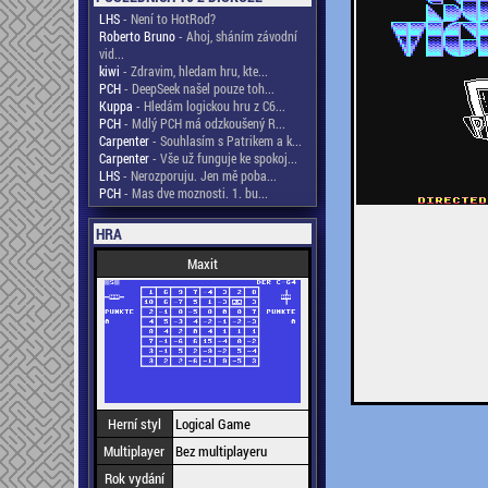
LHS
- Není to HotRod?
Roberto Bruno
- Ahoj, sháním závodní
vid...
kiwi
- Zdravim, hledam hru, kte...
PCH
- DeepSeek našel pouze toh...
Kuppa
- Hledám logickou hru z C6...
PCH
- Mdlý PCH má odzkoušený R...
Carpenter
- Souhlasím s Patrikem a k...
Carpenter
- Vše už funguje ke spokoj...
LHS
- Nerozporuju. Jen mě poba...
PCH
- Mas dve moznosti. 1. bu...
HRA
Maxit
Herní styl
Logical Game
Multiplayer
Bez multiplayeru
Rok vydání