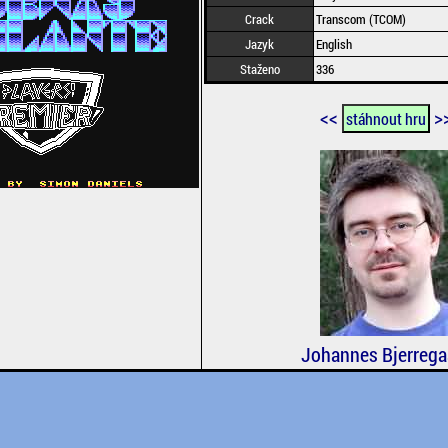
Crack
Transcom (TCOM)
Jazyk
English
Staženo
336
<<
>
stáhnout hru
Johannes Bjerrega