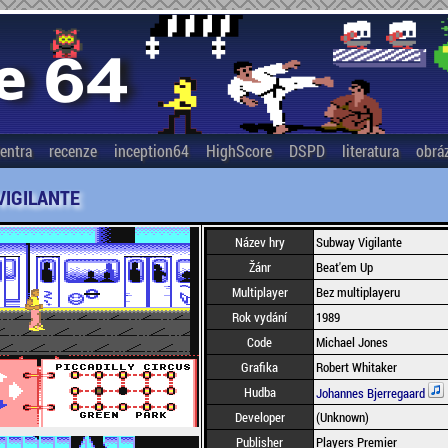
entra
recenze
inception64
HighScore
DSPD
literatura
obrá
VIGILANTE
Název hry
Subway Vigilante
Žánr
Beat'em Up
Multiplayer
Bez multiplayeru
Rok vydání
1989
Code
Michael Jones
Grafika
Robert Whitaker
Hudba
Johannes Bjerregaard
Developer
(Unknown)
Publisher
Players Premier