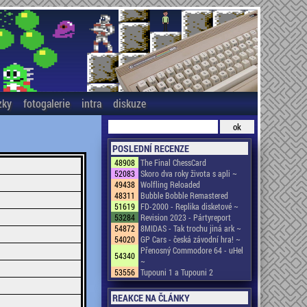
zky
fotogalerie
intra
diskuze
POSLEDNÍ RECENZE
48908
The Final ChessCard
52083
Skoro dva roky života s apli ~
49438
Wolfling Reloaded
48311
Bubble Bobble Remastered
51619
FD-2000 - Replika disketové ~
53284
Revision 2023 - Pártyreport
54872
8MIDAS - Tak trochu jiná ark ~
54020
GP Cars - česká závodní hra! ~
Přenosný Commodore 64 - uHel
54340
~
53556
Tupouni 1 a Tupouni 2
REAKCE NA ČLÁNKY