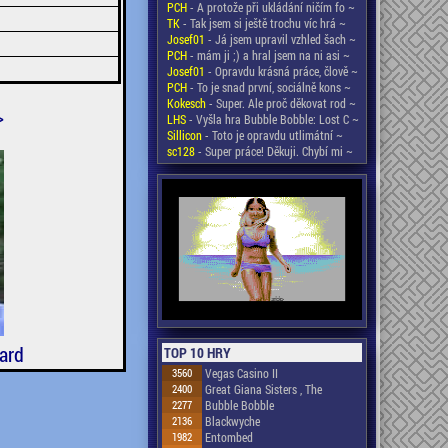
PCH
- A protože při ukládání ničím fo ~
TK
- Tak jsem si ještě trochu víc hrá ~
Josef01
- Já jsem upravil vzhled šach ~
PCH
- mám ji ;) a hral jsem na ni asi ~
Josef01
- Opravdu krásná práce, člově ~
PCH
- To je snad první, sociálně kons ~
Kokesch
- Super. Ale proč děkovat rod ~
>
LHS
- Vyšla hra Bubble Bobble: Lost C ~
Sillicon
- Toto je opravdu utlimátní ~
sc128
- Super práce! Děkuji. Chybí mi ~
ard
TOP 10 HRY
3560
Vegas Casino II
2400
Great Giana Sisters , The
2277
Bubble Bobble
2136
Blackwyche
1982
Entombed