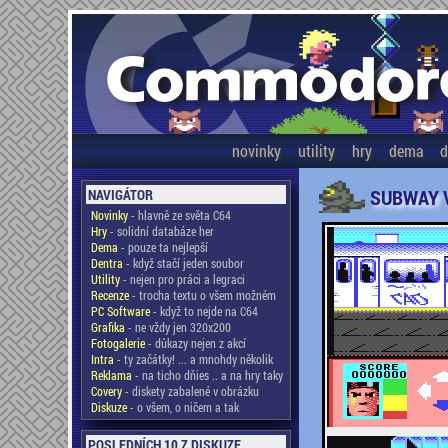
novinky
utility
hry
dema
d
SUBWAY 
NAVIGÁTOR
Novinky
- hlavně ze světa C64
Hry
- solidní databáze her
Dema
- pouze ta nejlepší
Dentra
- když stačí jeden soubor
Utility
- nejen pro práci a legraci
Recenze
- trocha textu o všem možném
PC Software
- když to nejde na C64
Grafika
- ne vždy jen 320x200
Fotogalerie
- důkazy nejen z akcí
Intra
- ty začátky! ... a mnohdy několik
Reklama
- na ticho dňies .. a na hry taky
Covery
- diskety zabalené v obrázku
Diskuze
- o všem, o ničem a tak
POSLEDNÍCH 10 Z DISKUZE